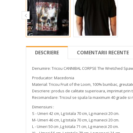
DESCRIERE
COMENTARII RECENTE
Denumire: Tricou CANNIBAL CORPSE The Wretched Spaw
Producator: Macedonia
Material: Tricou Fruit of the Loom, 100% bumbac, greutat
Descriere: produs de calitate superioara, imprimat prin t
Recomandare: Tricoul se spala la maximum 40 grade si 
Dimensiuni :
S - Umeri 42 cm, Lg totala 70 cm, Lg manecii 20 cm.
M- Umeri 46 cm, Lg totala 70 cm, Lg manecii 20 cm.
L - Umeri 50 cm ,Lg totala 71 cm, Lg manecii 20 cm.
XL - Umeri 56 cm, Lg totala 78 cm, Lg manecii 21 cm.