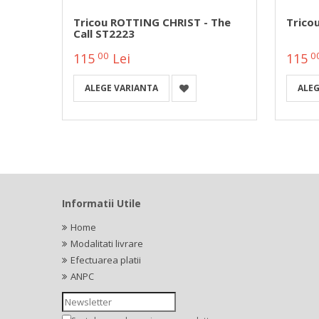
 Andy
Tricou ROTTING CHRIST - The
Trico
Call ST2223
00
0
115
Lei
115
ALEGE VARIANTA
ALEG
Informatii Utile
Home
Modalitati livrare
Efectuarea platii
ANPC