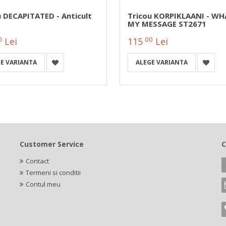
u DECAPITATED - Anticult
Tricou KORPIKLAANI - WH
MY MESSAGE ST2671
0
00
Lei
115
Lei
E VARIANTA
ALEGE VARIANTA
Customer Service
C
Contact
Termeni si conditii
Contul meu