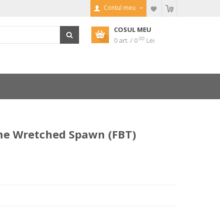
Contul meu
COSUL MEU
00
0 art. / 0
Lei
he Wretched Spawn (FBT)