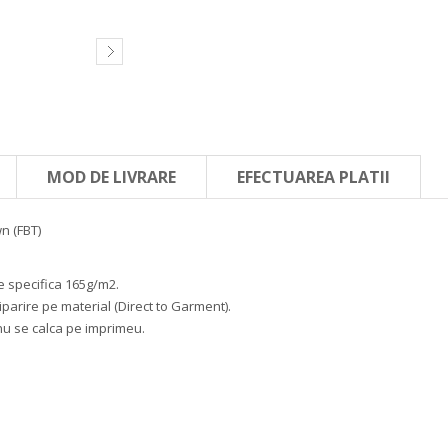
MOD DE LIVRARE
EFECTUAREA PLATII
n (FBT)
e specifica 165g/m2.
iparire pe material (Direct to Garment).
nu se calca pe imprimeu.