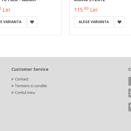
0
00
Lei
115
Lei
E VARIANTA
ALEGE VARIANTA
Customer Service
C
Contact
Termeni si conditii
Contul meu