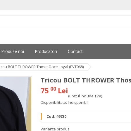
Produse noi
Producatori
Contact
ricou BOLT THROWER Those Once Loyal (EVT068)
Tricou BOLT THROWER Those
00
75
Lei
(Pretul include TVA)
Disponibilitate:
Indisponibil
Cod:
49730
Variante produs: