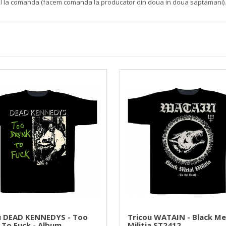
oul la comanda (facem comanda la producator din doua in doua saptamani).
u DEAD KENNEDYS - Too
Tricou WATAIN - Black Me
 To Fuck - Album
Militia ST2412