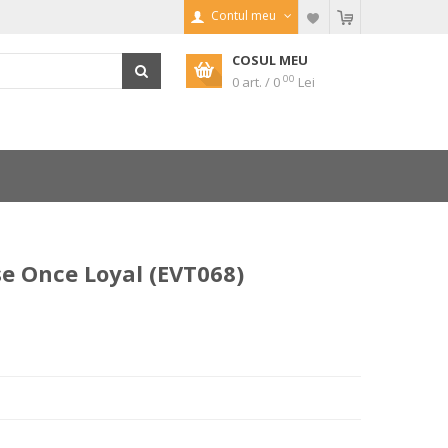
Contul meu
COSUL MEU
00
0 art. / 0
Lei
 Once Loyal (EVT068)