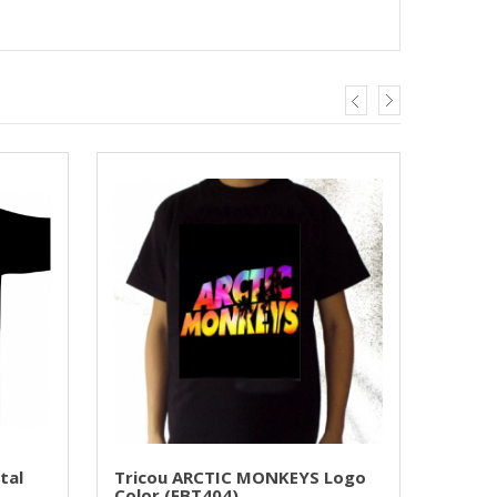
tal
Tricou ARCTIC MONKEYS Logo
Trico
Color (FBT404)
(EVT1