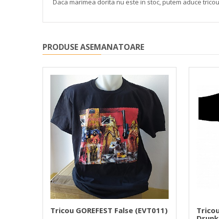
Daca marimea dorita nu este in stoc, putem aduce tric
PRODUSE ASEMANATOARE
eath
Tricou GOREFEST False (EVT011)
Trico
Drunk