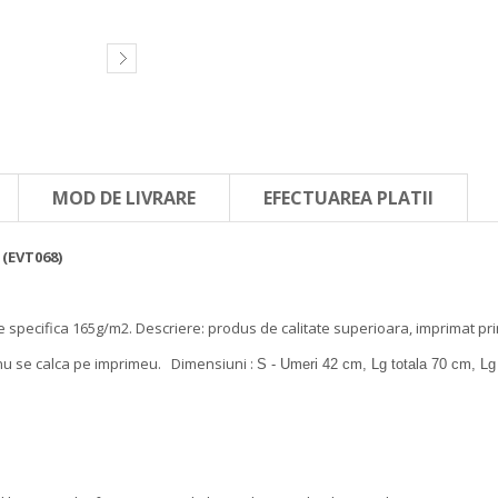
MOD DE LIVRARE
EFECTUAREA PLATII
(EVT068)
e specifica 165g/m2.
Descriere: produs de calitate superioara, imprimat prin
nu se calca pe imprimeu.
Dimensiuni :
S - Umeri 42 cm, Lg totala 70 cm, L