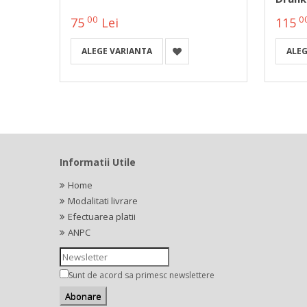
00
0
75
Lei
115
ALEGE VARIANTA
ALEG
Informatii Utile
Home
Modalitati livrare
Efectuarea platii
ANPC
Sunt de acord sa primesc newslettere