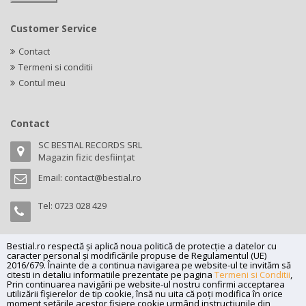
Customer Service
Contact
Termeni si conditii
Contul meu
Contact
SC BESTIAL RECORDS SRL
Magazin fizic desființat
Email:
contact@bestial.ro
Tel:
0723 028 429
Bestial.ro respectă și aplică noua politică de protecție a datelor cu
caracter personal și modificările propuse de Regulamentul (UE)
Copyright (C) 2026
bestial.ro -
All rights reserved.
2016/679. Înainte de a continua navigarea pe website-ul te invităm să
citesti in detaliu informatiile prezentate pe pagina
Termeni si Conditii
,
SC BESTIAL RECORDS SRL, Nr. R.C.: J35/345/2005, C.U.I.: RO17197870,
Prin continuarea navigării pe website-ul nostru confirmi acceptarea
Adresa: Magazin fizic desființat
utilizării fişierelor de tip cookie, însă nu uita că poți modifica în orice
moment setările acestor fişiere cookie urmând instrucțiunile din