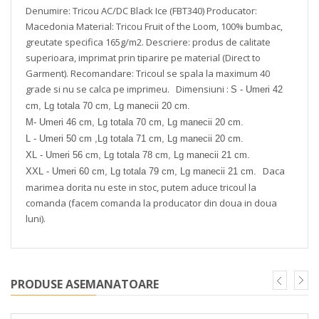
Denumire: Tricou AC/DC Black Ice (FBT340)
Producator:
Macedonia
Material: Tricou Fruit of the Loom, 100% bumbac,
greutate specifica 165g/m2.
Descriere: produs de calitate
superioara, imprimat prin tiparire pe material (Direct to
Garment).
Recomandare: Tricoul se spala la maximum 40
grade si nu se calca pe imprimeu.
Dimensiuni :
S - Umeri 42
cm, Lg totala 70 cm, Lg manecii 20 cm.
M- Umeri 46 cm, Lg totala 70 cm, Lg manecii 20 cm.
L - Umeri 50 cm ,Lg totala 71 cm, Lg manecii 20 cm.
XL - Umeri 56 cm, Lg totala 78 cm, Lg manecii 21 cm.
Daca
XXL - Umeri 60 cm, Lg totala 79 cm, Lg manecii 21 cm.
marimea dorita nu este in stoc, putem aduce tricoul la
comanda (facem comanda la producator din doua in doua
luni).
PRODUSE ASEMANATOARE