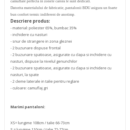
camuflare perfecta in zonele carora le sunt dedicati.
Datorita materialului de fabricatie, pantalonii BDU asigura un foarte
bun confort termic indiferent de anotimp.
Descriere produs:
- material: poliester 65%, bumbac 35%
- inchidere cu nasturi
- snur de strangere in zona gleznei
- 2 buzunare dispuse frontal
- 2 buzunare spatioase, asigurate cu clapa si inchidere cu
nasturi, dispuse la nivelul genunchilor
- 2 buzunare spatioase, asigurate cu clapa si inchidere cu
nasturi, la spate
- 2 cleme laterale in talie pentru reglare
- culoare: camuflaj gri
Marimi pantaloni:
XS= lungime 108cm / talie 66-73cm
S =
lungime 110cm / talie 72-77cm