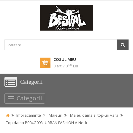
COSUL MEU
00
0 art. / 0
Lei
Categorii
Categorii
Imbracaminte
Maieuri
Maieu dama si top-uri vara
Top dama P004G093 -URBAN FASHION V-Neck