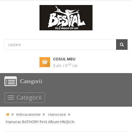
COSUL MEU
00
0 art. / 0
Lei
Categorii
Categorii
Imbracaminte
Hanorace
Hanorac BATHORY First Album HN/JV/A-