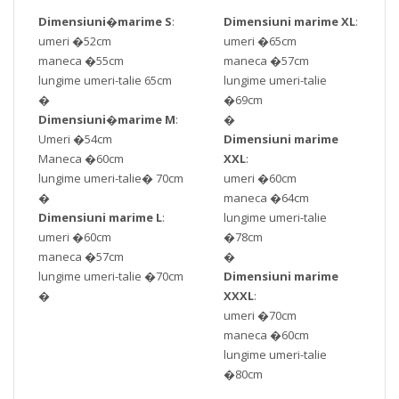
Dimensiuni
�
marime S
:
Dimensiuni marime XL
:
umeri �52cm
umeri �65cm
maneca �55cm
maneca �57cm
lungime umeri-talie 65cm
lungime umeri-talie
�
�69cm
Dimensiuni
�
marime M
:
�
Umeri �54cm
Dimensiuni marime
Maneca �60cm
XXL
:
lungime umeri-talie� 70cm
umeri �60cm
�
maneca �64cm
Dimensiuni marime L
:
lungime umeri-talie
umeri �60cm
�78cm
maneca �57cm
�
lungime umeri-talie �70cm
Dimensiuni marime
�
XXXL
:
umeri �70cm
maneca �60cm
lungime umeri-talie
�80cm