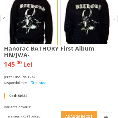
Hanorac BATHORY First Album
HN/JV/A-
00
145
Lei
(Pretul include TVA)
Disponibilitate:
In stoc
Cod:
50332
Variante produs:
marimea: XXL (1 bucati)