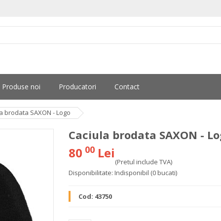
Produse noi
Producatori
Contact
la brodata SAXON - Logo
Caciula brodata SAXON - L
00
80
Lei
(Pretul include TVA)
Disponibilitate:
Indisponibil
(0 bucati)
Cod:
43750