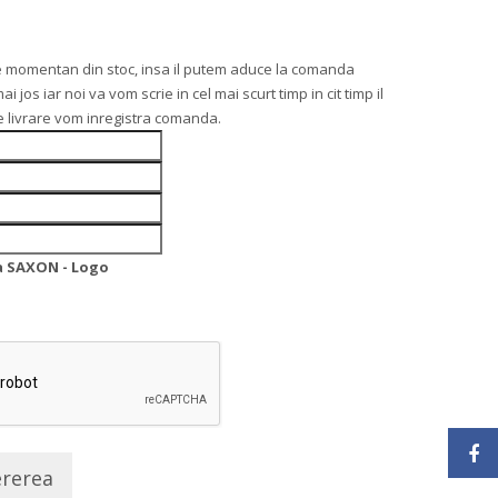
e momentan din stoc, insa il putem aduce la comanda
os iar noi va vom scrie in cel mai scurt timp in cit timp il
 livrare vom inregistra comanda.
a SAXON - Logo
ererea