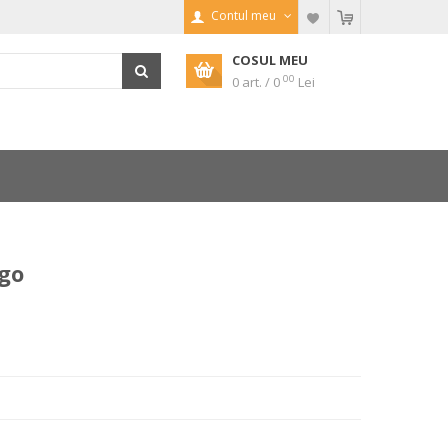
Contul meu
COSUL MEU
00
0 art. / 0
Lei
ogo