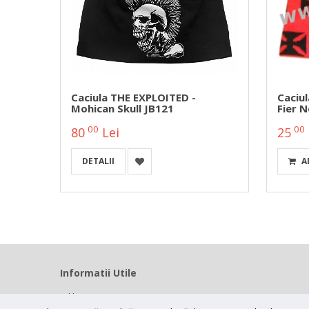
 Logo
Caciula THE EXPLOITED -
Caciul
Mohican Skull JB121
Fier 
00
00
80
Lei
25
DETALII
A
Informatii Utile
Home