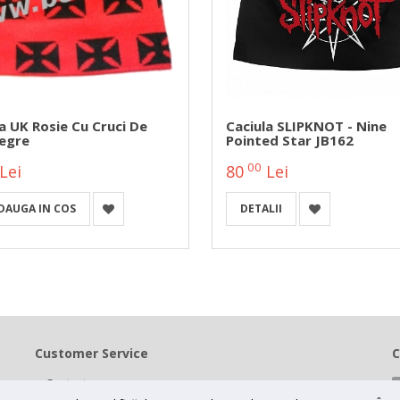
a UK Rosie Cu Cruci De
Caciula SLIPKNOT - Nine
Negre
Pointed Star JB162
00
Lei
80
Lei
DAUGA IN COS
DETALII
Customer Service
C
Contact