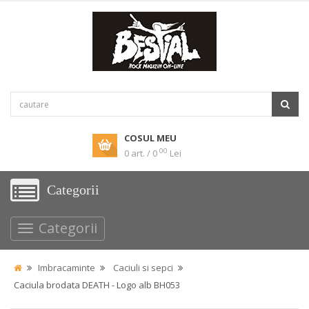
COSUL MEU
00
0 art. / 0
Lei
Categorii
Categorii
Imbracaminte
Caciuli si sepci
Caciula brodata DEATH - Logo alb BH053