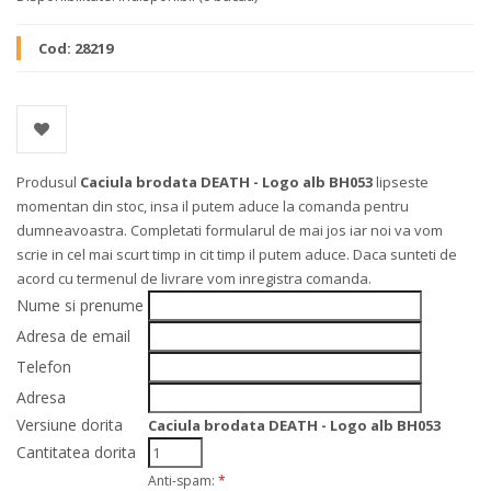
Cod:
28219
Produsul
Caciula brodata DEATH - Logo alb BH053
lipseste
momentan din stoc, insa il putem aduce la comanda pentru
dumneavoastra. Completati formularul de mai jos iar noi va vom
scrie in cel mai scurt timp in cit timp il putem aduce. Daca sunteti de
acord cu termenul de livrare vom inregistra comanda.
Nume si prenume
Adresa de email
Telefon
Adresa
Versiune dorita
Caciula brodata DEATH - Logo alb BH053
Cantitatea dorita
Anti-spam:
*