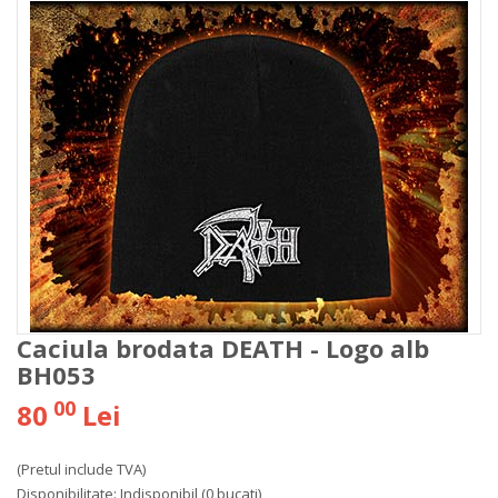
Caciula brodata DEATH - Logo alb
BH053
00
80
Lei
(Pretul include TVA)
Disponibilitate:
Indisponibil
(0 bucati)