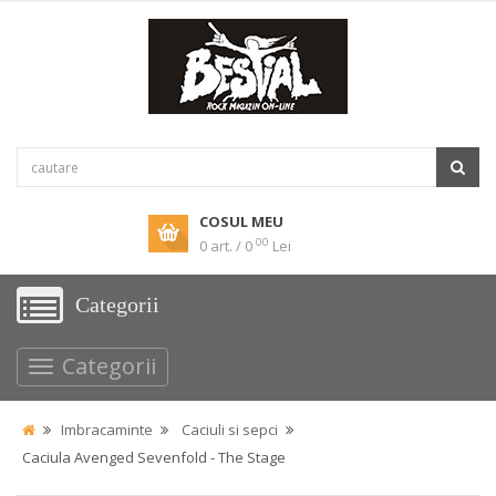
COSUL MEU
00
0 art. / 0
Lei
Categorii
Categorii
Imbracaminte
Caciuli si sepci
Caciula Avenged Sevenfold - The Stage