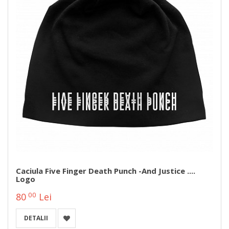
Caciula Five Finger Death Punch -And Justice ....
Logo
00
80
Lei
DETALII