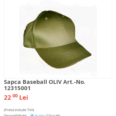
Sapca Baseball OLIV Art.-No.
12315001
00
22
Lei
(Pretul include TVA)
Disponibilitate:
In stoc
(2 bucati)