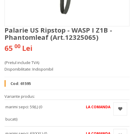
Palarie US Ripstop - WASP I Z1B -
Phantomleaf (Art.12325065)
00
65
Lei
(Pretul include TVA)
Disponibilitate:
Indisponibil
Cod:
61595
Variante produs:
marimi sepci: 59(L) (0
LA COMANDA
bucati)
marimi sepci: 63(XXL) (0
LA COMANDA