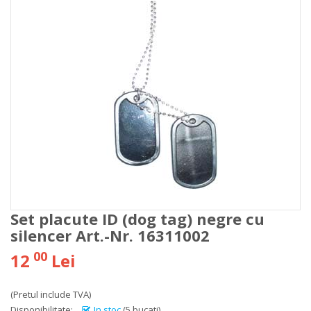
Set placute ID (dog tag) negre cu
silencer Art.-Nr. 16311002
00
12
Lei
(Pretul include TVA)
Disponibilitate:
In stoc
(5 bucati)