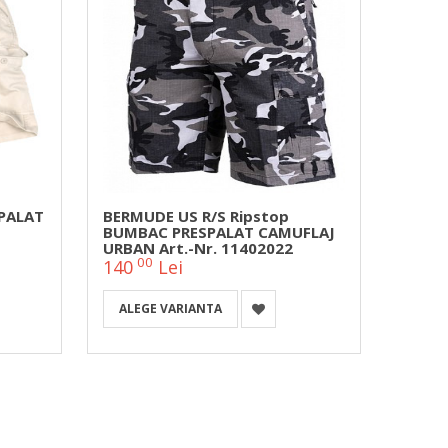
PALAT
BERMUDE US R/S Ripstop
Panta
BUMBAC PRESPALAT CAMUFLAJ
Ripst
URBAN Art.-Nr. 11402022
00
0
140
Lei
162
ALEGE VARIANTA
ALEG