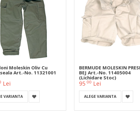
oni Moleskin Oliv Cu
BERMUDE MOLESKIN PRES
seala Art.-No. 11321001
BEJ Art.-No. 11405004
(Lichidare Stoc)
0
00
Lei
95
Lei
E VARIANTA
ALEGE VARIANTA