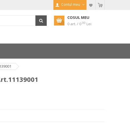
Contul meu
COSUL MEU
00
0 art. / 0
Lei
1139001
Art.11139001