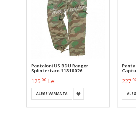
-
Pantaloni US BDU Ranger
Pantal
Splintertarn 11810026
Captu
00
0
125
Lei
227
ALEGE VARIANTA
ALEG