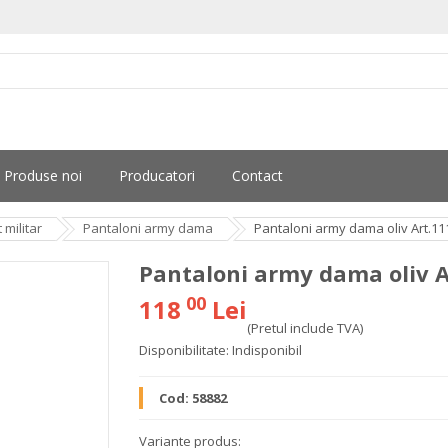
Produse noi
Producatori
Contact
militar
Pantaloni army dama
Pantaloni army dama oliv Art.1
Pantaloni army dama oliv 
00
118
Lei
(Pretul include TVA)
Disponibilitate:
Indisponibil
Cod:
58882
Variante produs: