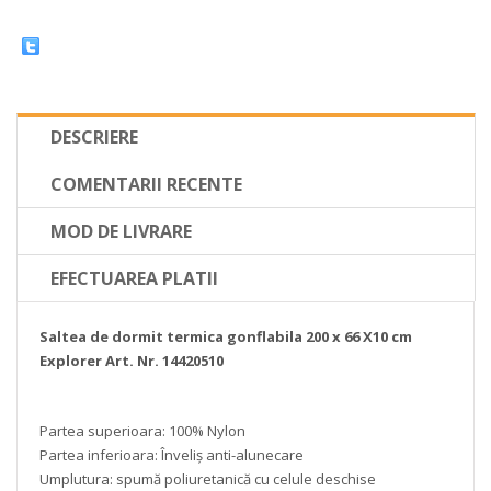
DESCRIERE
COMENTARII RECENTE
MOD DE LIVRARE
EFECTUAREA PLATII
Saltea de dormit termica
gonflabila
200 x 66 X10 cm
Explorer Art. Nr. 14420510
Partea superioara: 100% Nylon
Partea inferioara: Înveliș anti-alunecare
Umplutura: spumă poliuretanică cu celule deschise