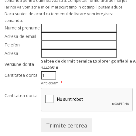
comanda pentru dumneavoastra. Completati formularul de mai jos
iar noi va vom scrie in cel mai scurt timp in cit timp il putem aduce.
Daca sunteti de acord cu termenul de livrare vom inregistra
comanda.
Nume si prenume
Adresa de email
Telefon
Adresa
Saltea de dormit termica Explorer gonflabila Ar
Versiune dorita
14420510
Cantitatea dorita
Anti-spam:
*
Cantitatea dorita
Trimite cererea