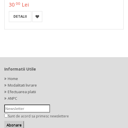
00
30
Lei
DETALII
Informatii Utile
Home
Modalitati livrare
Efectuarea platii
ANPC
Sunt de acord sa primesc newslettere