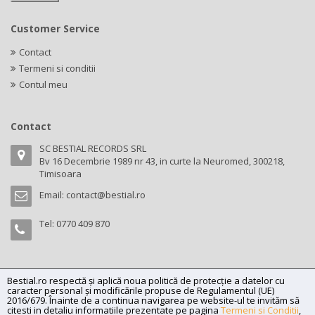
Customer Service
Contact
Termeni si conditii
Contul meu
Contact
SC BESTIAL RECORDS SRL
Bv 16 Decembrie 1989 nr 43, in curte la Neuromed, 300218,
Timisoara
Email:
contact@bestial.ro
Tel:
0770 409 870
Bestial.ro respectă și aplică noua politică de protecție a datelor cu
Copyright (C) 2026
bestial.ro -
All rights reserved.
caracter personal și modificările propuse de Regulamentul (UE)
SC BESTIAL RECORDS SRL, Nr. R.C.: J35/345/2005, C.U.I.: RO17197870,
2016/679. Înainte de a continua navigarea pe website-ul te invităm să
citesti in detaliu informatiile prezentate pe pagina
Termeni si Conditii
,
Adresa: Bv 16 Decembrie 1989 nr 43, in curte la Neuromed, 300218,