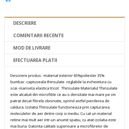
DESCRIERE
COMENTARII RECENTE
MOD DE LIVRARE
EFECTUAREA PLATII
Descriere produs:
-material exterior 65%poliester 35%
bumbac
-captuseala thinsulate
-reglabile la incheietura cu
scai
-manseta elastica tricot
Thinsulate
Materialul Thinsulate
este alcatuit din microfible ce au o densitate mai mare pe cm
patrat decat fibrele obisnuite, oprind astfel pierderea de
caldura. Izolatia Thinsulate functioneaza prin capturarea
moleculelor de aer dintre corp si mediu. Cu cat un material
retine mai mult aer intr-un anumit spatiu, cu atat izolatia este
mai buna. Datorita calitatii superioare a microfibrelor de