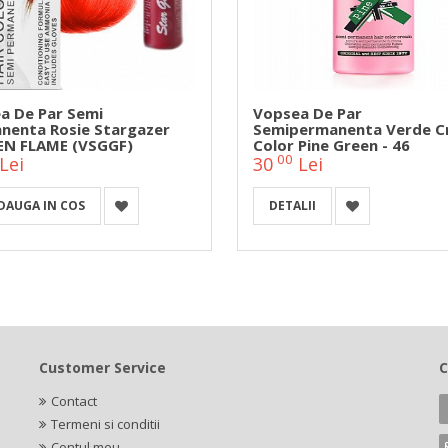
a De Par Semi
Vopsea De Par
nenta Rosie Stargazer
Semipermanenta Verde C
N FLAME (VSGGF)
Color Pine Green - 46
00
Lei
30
Lei
DAUGA IN COS
DETALII
Customer Service
C
Contact
Termeni si conditii
Contul meu