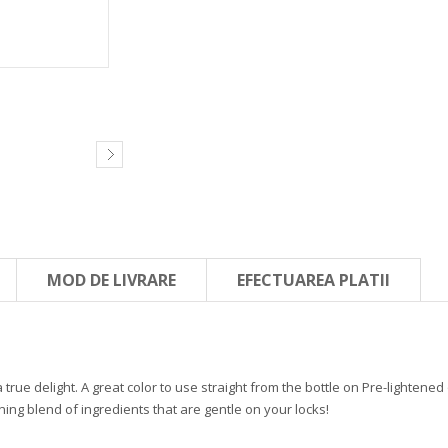
MOD DE LIVRARE
EFECTUAREA PLATII
a true delight. A great color to use straight from the bottle on Pre-lightened 
ing blend of ingredients that are gentle on your locks!