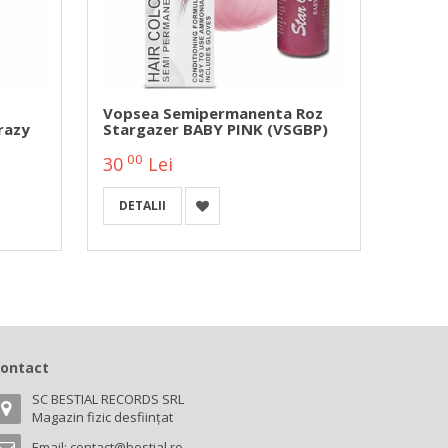
Vopsea Semipermanenta Roz
Vopse
razy
Stargazer BABY PINK (VSGBP)
Perma
Colou
00
00
30
Lei
30
DETALII
A
ontact
SC BESTIAL RECORDS SRL
Magazin fizic desființat
Email:
contact@bestial.ro