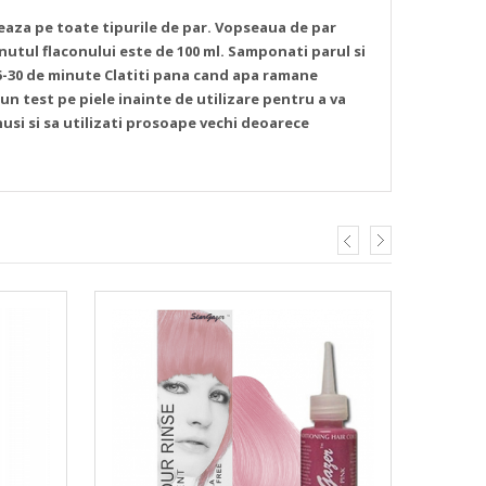
zeaza pe toate tipurile de par.
Vopseaua de par
nutul flaconului este de 100 ml.
Samponati parul si
5-30 de minute
Clatiti pana cand apa ramane
un test pe piele inainte de utilizare pentru a va
si si sa utilizati prosoape vechi deoarece