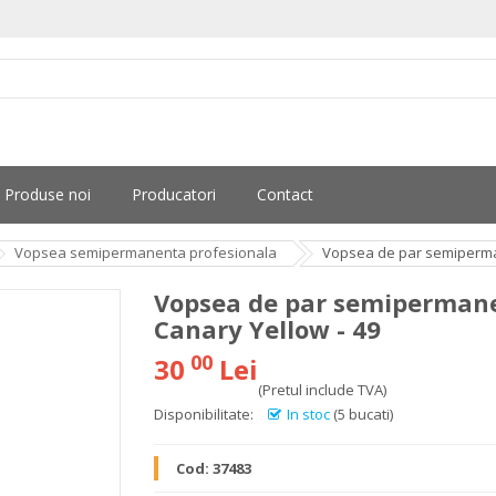
Produse noi
Producatori
Contact
Vopsea semipermanenta profesionala
Vopsea de par semiperman
Vopsea de par semipermane
Canary Yellow - 49
00
30
Lei
(Pretul include TVA)
Disponibilitate:
In stoc
(5 bucati)
Cod:
37483