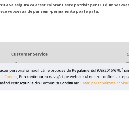
entru a va asigura ca acest colorant este potrivit pentru dumneavo
oarece vopseaua de par semi-permanenta poate pata.
Customer Service
C
Contact
caracter personal și modificările propuse de Regulamentul (UE) 2016/679. În
Termeni si conditii
si Conditii
, Prin continuarea navigării pe website-ul nostru confirmi acceptare
Contul meu
rmând instrucțiunile din Termeni si Conditii aici
Setări personalizate cookie