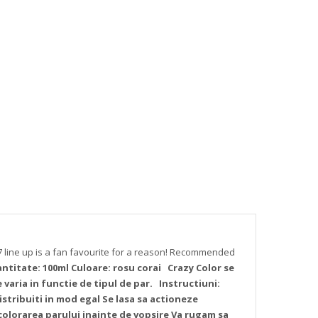
977 line up is a fan favourite for a reason! Recommended
antitate: 100ml
Culoare: rosu corai
Crazy Color se
aria in functie de tipul de par.
Instructiuni:
istribuiti in mod egal
Se lasa sa actioneze
olorarea parului inainte de vopsire
Va rugam sa