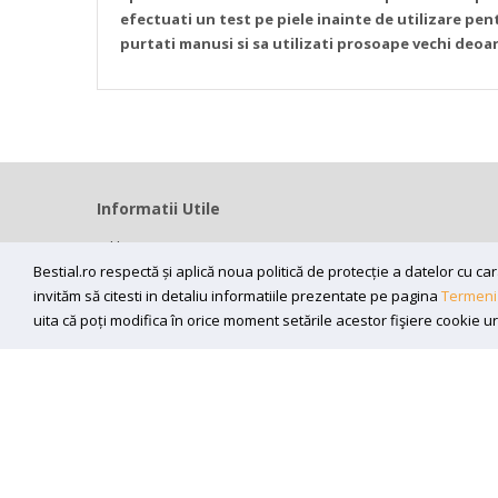
efectuati un test pe piele inainte de utilizare p
purtati manusi si sa utilizati prosoape vechi de
Informatii Utile
Home
Bestial.ro respectă și aplică noua politică de protecție a datelor cu 
Modalitati livrare
invităm să citesti in detaliu informatiile prezentate pe pagina
Termeni 
Efectuarea platii
uita că poți modifica în orice moment setările acestor fişiere cookie u
ANPC
Sunt de acord sa primesc newslettere
Copyright (C) 2026
bestial.ro -
All rights reserved.