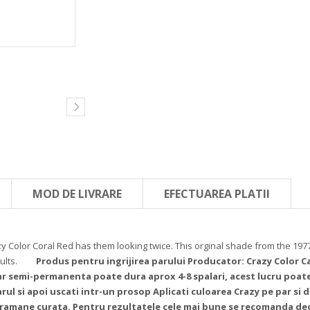
MOD DE LIVRARE
EFECTUAREA PLATII
Crazy Color Coral Red has them looking twice. This orginal shade from the 1
ults.
Produs pentru ingrijirea parului
Producator: Crazy Color
C
 semi-permanenta poate dura aprox 4-8 spalari, acest lucru poate v
ul si apoi uscati intr-un prosop
Aplicati culoarea Crazy pe par si d
 ramane curata.
Pentru rezultatele cele mai bune se recomanda dec