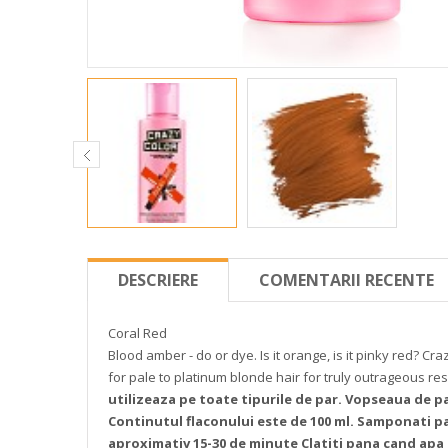
DESCRIERE
COMENTARII RECENTE
Coral Red
Blood amber - do or dye.
Is it orange, is it pinky red? 
for pale to platinum blonde hair for truly outrageous res
utilizeaza pe toate tipurile de par.
Vopseaua de par
Continutul flaconului este de 100 ml.
Samponati par
aproximativ 15-30 de minute
Clatiti pana cand apa