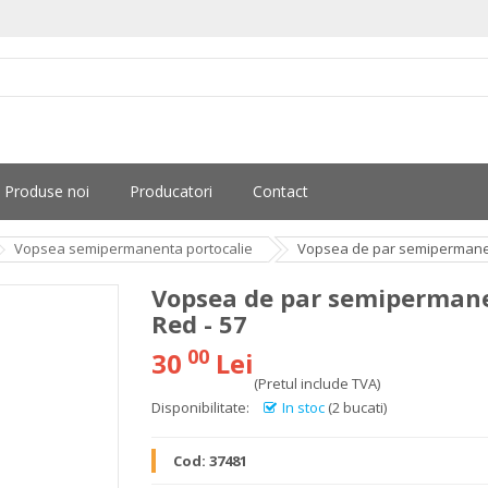
Produse noi
Producatori
Contact
Vopsea semipermanenta portocalie
Vopsea de par semipermanent
Vopsea de par semipermanen
Red - 57
00
30
Lei
(Pretul include TVA)
Disponibilitate:
In stoc
(2 bucati)
Cod:
37481