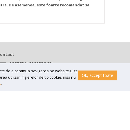
astra. De asemenea, este foarte recomandat sa
ontact
SC BESTIAL RECORDS SRL
Bv 16 Decembrie 1989 nr 43, in curte la Neuromed,
ainte de a continua navigarea pe website-ul te
300218, Timisoara
Ok, accept toate
a utilizării fişierelor de tip cookie, însă nu
Email:
contact@bestial.ro
s
.
Tel:
0770 409 870