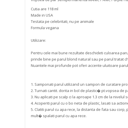
Cutia are 118 ml
Made in USA
Testata pe celebritati, nu pe animale
Formula vegana
Utilizare:
Pentru cele mai bune rezultate deschideti culoarea par
prinde bine pe parul blond natural sau pe parul tratat ch
Nuantele mai profunde pot oferi accente uluitoare parul
1. Samponati parul utilizand un sampon de curatare prof
2. Turnati cantit. dorita in bol de plastic� pt.vopsea de p
3. Nu aplicati pe scalp ci la aproape 1.3 cm de la nivelu
4. Acoperiti parul cu o bo neta de plastic, lasati sa action
5. Clatiti parul cu apa rece, la distanta de fata sau co
mult� spalati parul cu apa rece.