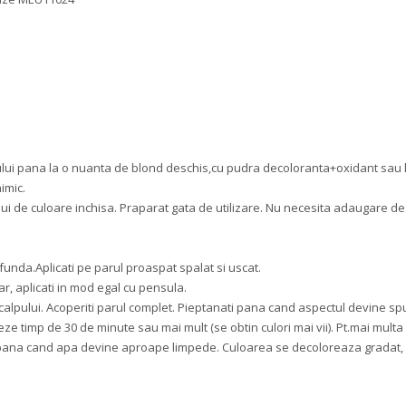
ului pana la o nuanta de blond deschis,cu pudra decoloranta+oxidant sau 
imic.
ui de culoare inchisa. Praparat gata de utilizare. Nu necesita adaugare de
unda.Aplicati pe parul proaspat spalat si uscat.
ar, aplicati in mod egal cu pensula.
l scalpului. Acoperiti parul complet. Pieptanati pana cand aspectul devine s
eze timp de 30 de minute sau mai mult (se obtin culori mai vii). Pt.mai multa i
rp, pana cand apa devine aproape limpede. Culoarea se decoloreaza gradat, 