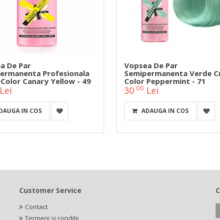
a De Par
Vopsea De Par
ermanenta Profesionala
Semipermanenta Verde C
Color Canary Yellow - 49
Color Peppermint - 71
00
Lei
30
Lei
DAUGA IN COS
ADAUGA IN COS
Customer Service
C
Contact
Termeni si conditii