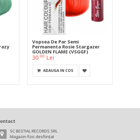
Vopsea De Par Semi
Vopse
razy
Permanenta Rosie Stargazer
Semip
GOLDEN FLAME (VSGGF)
Crazy 
00
00
30
Lei
30
ADAUGA IN COS
DETA
ontact
SC BESTIAL RECORDS SRL
Magazin fizic desființat