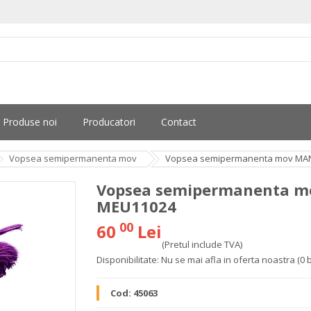
Produse noi
Producatori
Contact
Vopsea semipermanenta mov
Vopsea semipermanenta mov MAN
Vopsea semipermanenta mo
MEU11024
00
60
Lei
(Pretul include TVA)
Disponibilitate:
Nu se mai afla in oferta noastra
(0 
Cod:
45063