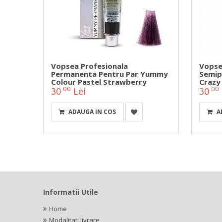
 Roz
Vopsea Profesionala
Vopse
Permanenta Pentru Par Yummy
Semip
Colour Pastel Strawberry
Crazy 
00
00
30
Lei
30
ADAUGA IN COS
A
Informatii Utile
Home
Modalitati livrare