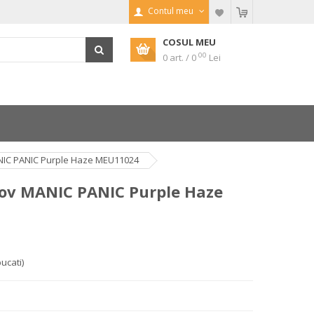
Contul meu
COSUL MEU
00
0 art. / 0
Lei
IC PANIC Purple Haze MEU11024
v MANIC PANIC Purple Haze
bucati)