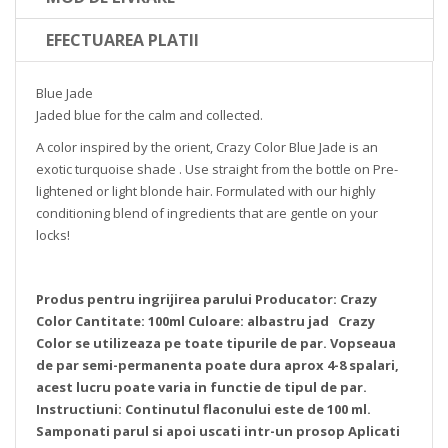
EFECTUAREA PLATII
Blue Jade
Jaded blue for the calm and collected.
A color inspired by the orient, Crazy Color Blue Jade is an
exotic turquoise shade . Use straight from the bottle on Pre-
lightened or light blonde hair. Formulated with our highly
conditioning blend of ingredients that are gentle on your
locks!
Produs pentru ingrijirea parului
Producator: Crazy
Color
Cantitate: 100ml
Culoare: albastru jad
Crazy
Color se utilizeaza pe toate tipurile de par.
Vopseaua
de par semi-permanenta poate dura aprox 4-8 spalari,
acest lucru poate varia in functie de tipul de par.
Instructiuni:
Continutul flaconului este de 100 ml.
Samponati parul si apoi uscati intr-un prosop
Aplicati