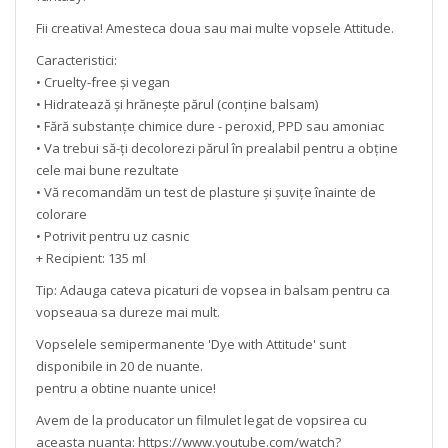
Fii creativa! Amesteca doua sau mai multe vopsele Attitude.
Caracteristici:
• Cruelty-free și vegan
• Hidratează și hrănește părul (conține balsam)
• Fără substanțe chimice dure - peroxid, PPD sau amoniac
• Va trebui să-ți decolorezi părul în prealabil pentru a obține
cele mai bune rezultate
• Vă recomandăm un test de plasture și șuvițe înainte de
colorare
• Potrivit pentru uz casnic
+ Recipient: 135 ml
Tip: Adauga cateva picaturi de vopsea in balsam pentru ca
vopseaua sa dureze mai mult.
Vopselele semipermanente 'Dye with Attitude' sunt
disponibile in 20 de nuante.
pentru a obtine nuante unice!
Avem de la producator un filmulet legat de vopsirea cu
aceasta nuanta: https://www.youtube.com/watch?