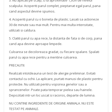
3. Nu aplicati pe scalp, ci la aproximativ 1,3cm de nivelul
scalpului. Acoperiti parul complet, pieptanat egal parul, pana
cand aspectul devine spumos.
4. Acoperiti parul cu o boneta de plastic. Lasati sa actioneze
30 de minute sau mai mult. Pentru mai multa intensitate,
utilizati si caldura.
5. Clatiti parul cu apa rece, la distanta de fata si de corp, pana
cand apa devine aproape limpede.
Culoarea se decoloreaza gradat, cu fiecare spalare. Spalati
parul cu apa rece pentru a mentine culoarea.
PRECAUTII:
Realizati intotdeauna un test de alergie preliminar. Evitati
contactul cu ochii. La aplicare, purtati manusi de plastic pentru
protectie. Nu utilizati pentru vopsirea genelor sau a
sprancenelor. Poate pata temporar pielea sau hainele.
Depozitati intr-un loc uscat si racoros, departe de lumina.
NU CONTINE INGREDIENTE DE ORIGINE ANIMALA. NU ESTE
TESTAT PE ANIMALE.