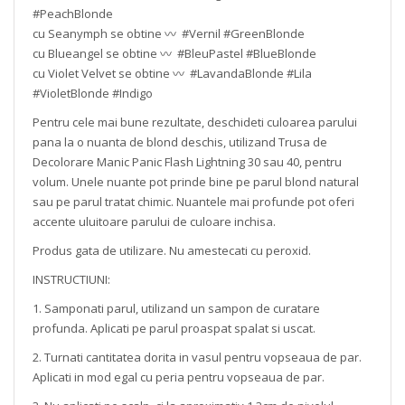
#PeachBlonde
cu Seanymph se obtine 〰️ #Vernil #GreenBlonde
cu Blueangel se obtine 〰️ #BleuPastel #BlueBlonde
cu Violet Velvet se obtine 〰️ #LavandaBlonde #Lila
#VioletBlonde #Indigo
Pentru cele mai bune rezultate, deschideti culoarea parului
pana la o nuanta de blond deschis, utilizand Trusa de
Decolorare Manic Panic Flash Lightning 30 sau 40, pentru
volum. Unele nuante pot prinde bine pe parul blond natural
sau pe parul tratat chimic. Nuantele mai profunde pot oferi
accente uluitoare parului de culoare inchisa.
Produs gata de utilizare. Nu amestecati cu peroxid.
INSTRUCTIUNI:
1. Samponati parul, utilizand un sampon de curatare
profunda. Aplicati pe parul proaspat spalat si uscat.
2. Turnati cantitatea dorita in vasul pentru vopseaua de par.
Aplicati in mod egal cu peria pentru vopseaua de par.