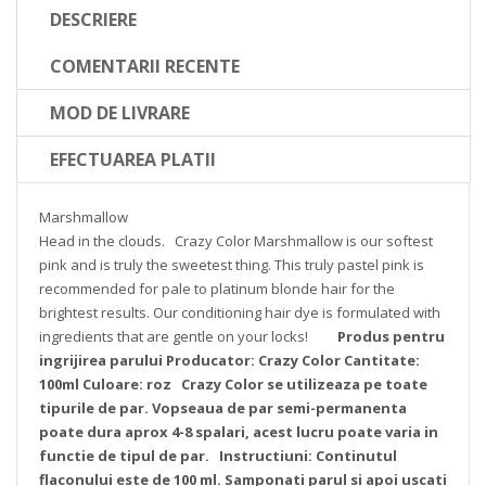
DESCRIERE
COMENTARII RECENTE
MOD DE LIVRARE
EFECTUAREA PLATII
Marshmallow
Head in the clouds.
Crazy Color Marshmallow is our softest
pink and is truly the sweetest thing. This truly pastel pink is
recommended for pale to platinum blonde hair for the
brightest results. Our conditioning hair dye is formulated with
ingredients that are gentle on your locks!
Produs pentru
ingrijirea parului
Producator: Crazy Color
Cantitate:
100ml
Culoare: roz
Crazy Color se utilizeaza pe toate
tipurile de par.
Vopseaua de par semi-permanenta
poate dura aprox 4-8 spalari, acest lucru poate varia in
functie de tipul de par.
Instructiuni:
Continutul
flaconului este de 100 ml.
Samponati parul si apoi uscati