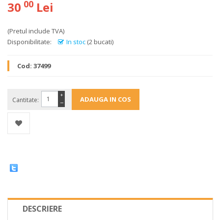
00
30
Lei
(Pretul include TVA)
Disponibilitate:
In stoc
(2 bucati)
Cod:
37499
+
Cantitate:
−
DESCRIERE