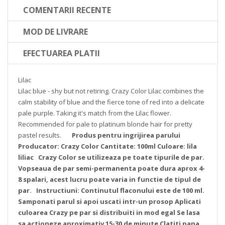
COMENTARII RECENTE
MOD DE LIVRARE
EFECTUAREA PLATII
Lilac
Lilac blue - shy but not retiring.
Crazy Color Lilac combines the
calm stability of blue and the fierce tone of red into a delicate
pale purple. Taking it's match from the Lilac flower.
Recommended for pale to platinum blonde hair for pretty
pastel results.
Produs pentru ingrijirea parului
Producator: Crazy Color
Cantitate: 100ml
Culoare: lila
liliac
Crazy Color se utilizeaza pe toate tipurile de par.
Vopseaua de par semi-permanenta poate dura aprox 4-
8 spalari, acest lucru poate varia in functie de tipul de
par.
Instructiuni:
Continutul flaconului este de 100 ml.
Samponati parul si apoi uscati intr-un prosop
Aplicati
culoarea Crazy pe par si distribuiti in mod egal
Se lasa
sa actioneze aproximativ 15-30 de minute
Clatiti pana