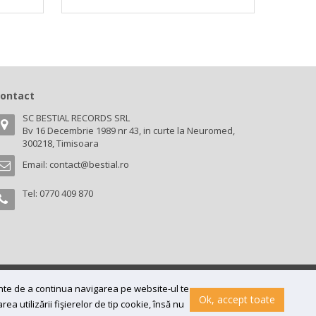
ontact
SC BESTIAL RECORDS SRL
Bv 16 Decembrie 1989 nr 43, in curte la Neuromed,
300218, Timisoara
Email:
contact@bestial.ro
Tel:
0770 409 870
ainte de a continua navigarea pe website-ul te
Ok, accept toate
a utilizării fişierelor de tip cookie, însă nu