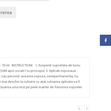
ererea
: 70 ml
INSTRUCTIUNI:
1. Acoperiti suprafata de lucru
SAM apoi uscati-l cu prosopul.
3. Aplicati vopseaua
c sau peroxid
-aceasta vopsea, semipermanenta, nu
e mai deschis la culoare cu atat culoarea aplicata va fi
uarea unui test pe piele inainte de folosirea vopselei.