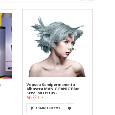
t
Vopsea Semipermanenta
Vopse
Albastra MANIC PANIC Blue
Attit
Steel MEU11052
00
00
60
Lei
55
ADAUGA IN COS
A