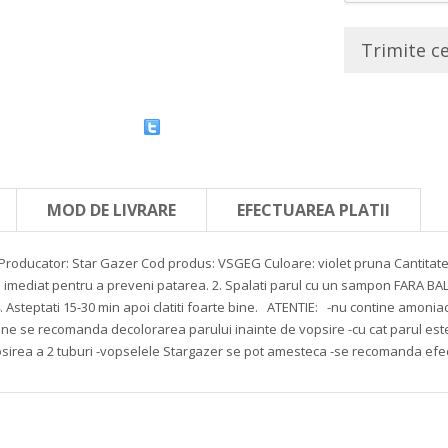
Trimite c
MOD DE LIVRARE
EFECTUAREA PLATII
Producator: Star Gazer
Cod produs: VSGEG
Culoare: violet pruna
Cantitate
ti imediat pentru a preveni patarea.
2. Spalati parul cu un sampon FARA BAL
. Asteptati 15-30 min apoi clatiti foarte bine.
ATENTIE:
-nu contine amonia
bune se recomanda decolorarea parului inainte de vopsire
-cu cat parul est
sirea a 2 tuburi
-vopselele Stargazer se pot amesteca
-se recomanda efect