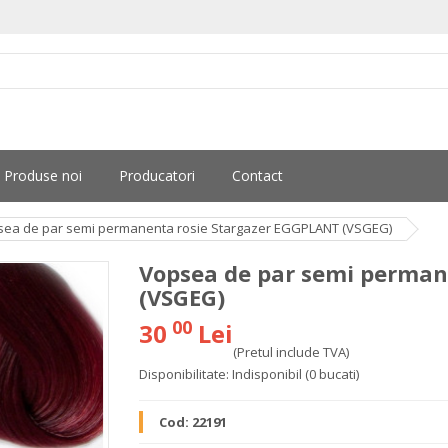
Produse noi
Producatori
Contact
sea de par semi permanenta rosie Stargazer EGGPLANT (VSGEG)
Vopsea de par semi perman
(VSGEG)
00
30
Lei
(Pretul include TVA)
Disponibilitate:
Indisponibil
(0 bucati)
Cod:
22191