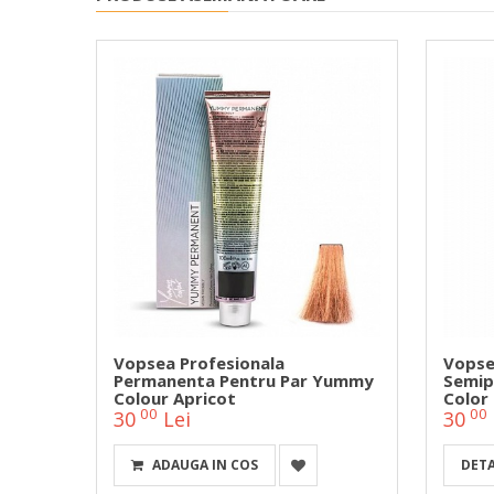
Manic
Vopsea Profesionala
Vopse
KE
Permanenta Pentru Par Yummy
Semip
Colour Apricot
Color 
00
00
30
Lei
30
ADAUGA IN COS
DETA