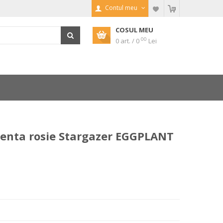
Contul meu
COSUL MEU
00
0 art. / 0
Lei
enta rosie Stargazer EGGPLANT