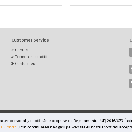
Customer Service
C
Contact
Termeni si conditii
Contul meu
caracter personal și modificările propuse de Regulamentul (UE) 2016/679. În
7197870, Adresa: Bv 16 Decembrie 1989 nr 43, in curte la Neuromed,
si Conditii
, Prin continuarea navigării pe website-ul nostru confirmi acceptare