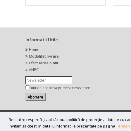
Informatii Utile
Home
Modalitati livrare
Efectuarea platii
ANPC
Sunt de acord sa primesc newslettere
Copyright (C) 2026
bestial.ro -
All rights reserved.
Bestial.ro respectă și aplică noua politică de protecție a datelor cu 
SC BESTIAL RECORDS SRL, Nr. R.C.: J35/345/2005, C.U.I.: RO1
invităm să citesti in detaliu informatiile prezentate pe pagina
Termeni 
300218, Timisoara