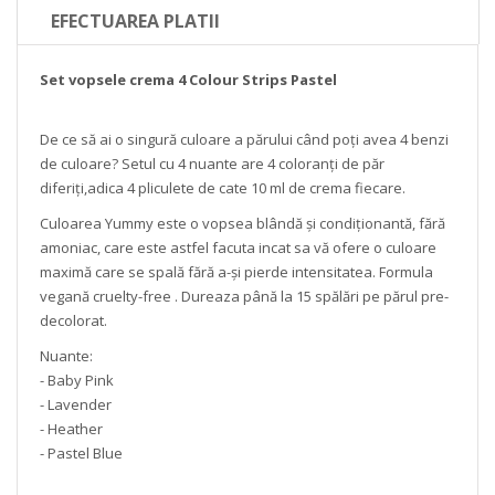
EFECTUAREA PLATII
Set vopsele crema 4 Colour Strips Pastel
De ce să ai o singură culoare a părului când poți avea 4 benzi
de culoare? Setul cu 4 nuante are 4 coloranți de păr
diferiți,adica 4 pliculete de cate 10 ml de crema fiecare.
Culoarea Yummy este o vopsea blândă și condiționantă, fără
amoniac, care este astfel facuta incat sa vă ofere o culoare
maximă care se spală fără a-și pierde intensitatea. Formula
vegană cruelty-free . Dureaza până la 15 spălări pe părul pre-
decolorat.
Nuante:
- Baby Pink
- Lavender
- Heather
- Pastel Blue