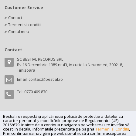
Customer Service
Contact
Termeni si conditii
Contul meu
Contact
SC BESTIAL RECORDS SRL
Bv 16 Decembrie 1989 nr 43, in curte la Neuromed, 300218,
Timisoara
Email:
contact@bestial.ro
Tel:
0770 409 870
Bestial.ro respectă și aplică noua politică de protecție a datelor cu
Copyright (C) 2026
bestial.ro -
All rights reserved.
caracter personal și modificările propuse de Regulamentul (UE)
SC BESTIAL RECORDS SRL, Nr. R.C.: J35/345/2005, C.U.I.: RO17197870,
2016/679. Înainte de a continua navigarea pe website-ul te invităm să
citesti in detaliu informatiile prezentate pe pagina
Termeni si Conditii
,
Adresa: Bv 16 Decembrie 1989 nr 43, in curte la Neuromed, 300218,
Prin continuarea navigării pe website-ul nostru confirmi acceptarea