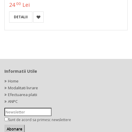
00
24
Lei
DETALII
Informatii Utile
Home
Modalitati livrare
Efectuarea platii
ANPC
Sunt de acord sa primesc newslettere