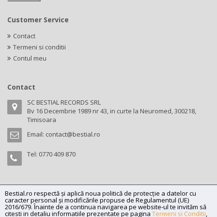
Customer Service
Contact
Termeni si conditii
Contul meu
Contact
SC BESTIAL RECORDS SRL
Bv 16 Decembrie 1989 nr 43, in curte la Neuromed, 300218,
Timisoara
Email:
contact@bestial.ro
Tel:
0770 409 870
Bestial.ro respectă și aplică noua politică de protecție a datelor cu
Copyright (C) 2026
bestial.ro -
All rights reserved.
caracter personal și modificările propuse de Regulamentul (UE)
SC BESTIAL RECORDS SRL, Nr. R.C.: J35/345/2005, C.U.I.: RO17197870,
2016/679. Înainte de a continua navigarea pe website-ul te invităm să
citesti in detaliu informatiile prezentate pe pagina
Termeni si Conditii
,
Adresa: Bv 16 Decembrie 1989 nr 43, in curte la Neuromed, 300218,