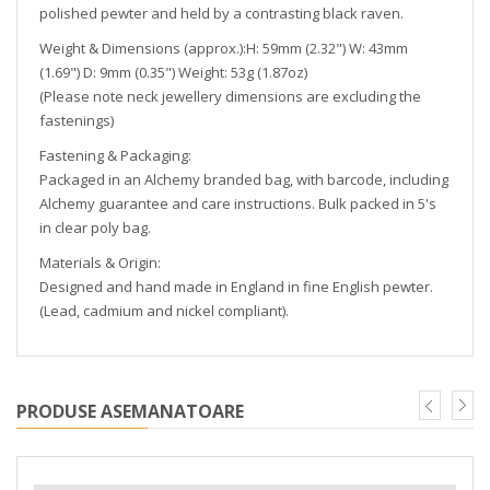
polished pewter and held by a contrasting black raven.
Weight & Dimensions (approx.):H: 59mm (2.32") W: 43mm
(1.69") D: 9mm (0.35") Weight: 53g (1.87oz)
(Please note neck jewellery dimensions are excluding the
fastenings)
Fastening & Packaging:
Packaged in an Alchemy branded bag, with barcode, including
Alchemy guarantee and care instructions. Bulk packed in 5's
in clear poly bag.
Materials & Origin:
Designed and hand made in England in fine English pewter.
(Lead, cadmium and nickel compliant).
PRODUSE ASEMANATOARE