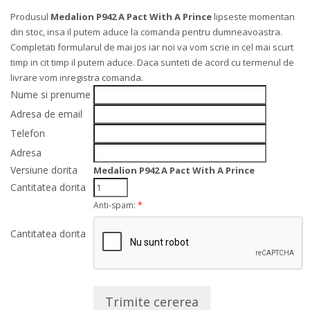
Produsul
Medalion P942 A Pact With A Prince
lipseste momentan
din stoc, insa il putem aduce la comanda pentru dumneavoastra.
Completati formularul de mai jos iar noi va vom scrie in cel mai scurt
timp in cit timp il putem aduce. Daca sunteti de acord cu termenul de
livrare vom inregistra comanda.
Nume si prenume
Adresa de email
Telefon
Adresa
Versiune dorita
Medalion P942 A Pact With A Prince
Cantitatea dorita
Anti-spam:
*
Cantitatea dorita
Trimite cererea