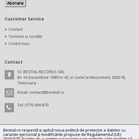
Customer Service
Contact
Termeni si conditii
Contul meu
Contact
SC BESTIAL RECORDS SRL
Bv 16 Decembrie 1989 nr 43, in curte la Neuromed, 300218,
Timisoara
Email:
contact@bestial.ro
Tel:
0770 409 870
Bestial.ro respectă și aplică noua politică de protecție a datelor cu
Copyright (C) 2026
bestial.ro -
All rights reserved.
caracter personal și modificările propuse de Regulamentul (UE)
SC BESTIAL RECORDS SRL, Nr. R.C.: J35/345/2005, C.U.I.: RO17197870,
2016/679. Înainte de a continua navigarea pe website-ul te invităm să