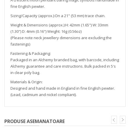
A crescent moon pendant baring magic symbols handmade in
fine English pewter.
Sizing/Capacity (approx.):On a 21" (53 mm) trace chain.
Weight & Dimensions (approx.):H: 42mm (1.65") W: 33mm
(1.30") D: 4mm (0.16") Weight: 16g (0.56oz)
(Please note neck jewellery dimensions are excluding the
fastenings)
Fastening & Packaging:
Packaged in an Alchemy branded bag, with barcode, including
Alchemy guarantee and care instructions. Bulk packed in 5's
in clear poly bag.
Materials & Origin:
Designed and hand made in England in fine English pewter.
(Lead, cadmium and nickel compliant).
PRODUSE ASEMANATOARE