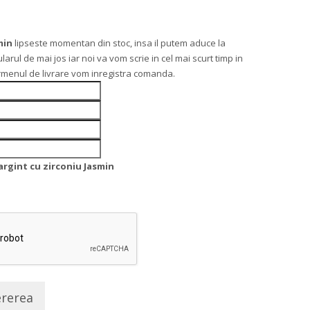
min
lipseste momentan din stoc, insa il putem aduce la
l de mai jos iar noi va vom scrie in cel mai scurt timp in
ermenul de livrare vom inregistra comanda.
 argint cu zirconiu Jasmin
ererea