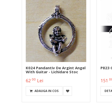
 -
K024 Pandantiv De Argint Angel
P823 
With Guitar - Lichidare Stoc
00
0
62
Lei
151
ADAUGA IN COS
DETA