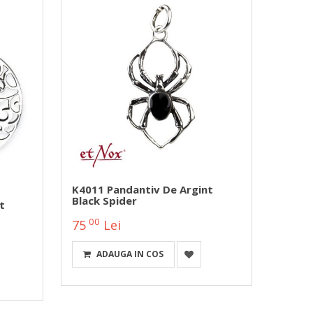
K4011 Pandantiv De Argint
BK510
Black Spider
Placat
t
Thor
00
00
75
Lei
30
ADAUGA IN COS
A