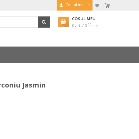
Contul meu
COSUL MEU
00
0 art. / 0
Lei
irconiu Jasmin