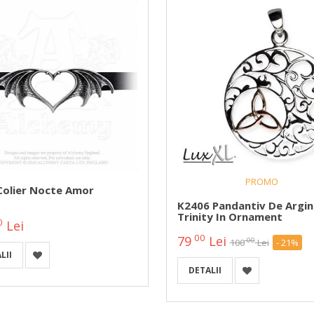
PROMO
Colier Nocte Amor
K2406 Pandantiv De Argin
Trinity In Ornament
0
Lei
00
79
Lei
00
100
Lei
- 21%
LII
DETALII