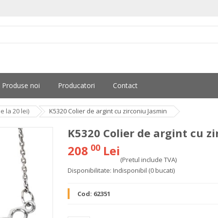
Produse noi
Producatori
Contact
la 20 lei)
K5320 Colier de argint cu zirconiu Jasmin
K5320 Colier de argint cu z
00
208
Lei
(Pretul include TVA)
Disponibilitate:
Indisponibil
(0 bucati)
Cod:
62351