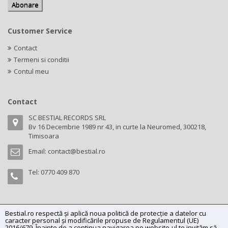
Customer Service
Contact
Termeni si conditii
Contul meu
Contact
SC BESTIAL RECORDS SRL
Bv 16 Decembrie 1989 nr 43, in curte la Neuromed, 300218,
Timisoara
Email:
contact@bestial.ro
Tel:
0770 409 870
Bestial.ro respectă și aplică noua politică de protecție a datelor cu
Copyright (C) 2026
bestial.ro -
All rights reserved.
caracter personal și modificările propuse de Regulamentul (UE)
SC BESTIAL RECORDS SRL, Nr. R.C.: J35/345/2005, C.U.I.: RO17197870,
2016/679. Înainte de a continua navigarea pe website-ul te invităm să