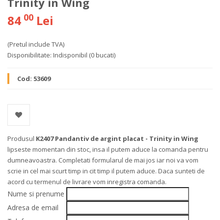
Trinity in Wing
00
84
Lei
(Pretul include TVA)
Disponibilitate:
Indisponibil
(0 bucati)
Cod:
53609
Produsul
K2407 Pandantiv de argint placat - Trinity in Wing
lipseste momentan din stoc, insa il putem aduce la comanda pentru
dumneavoastra. Completati formularul de mai jos iar noi va vom
scrie in cel mai scurt timp in cit timp il putem aduce. Daca sunteti de
acord cu termenul de livrare vom inregistra comanda.
Nume si prenume
Adresa de email