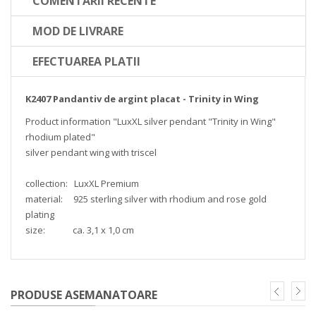
COMENTARII RECENTE
MOD DE LIVRARE
EFECTUAREA PLATII
K2407 Pandantiv de argint placat - Trinity in Wing
Product information "LuxXL silver pendant "Trinity in Wing"
rhodium plated"
silver pendant wing with triscel
collection: LuxXL Premium
material: 925 sterling silver with rhodium and rose gold
plating
size: ca. 3,1 x 1,0 cm
PRODUSE ASEMANATOARE