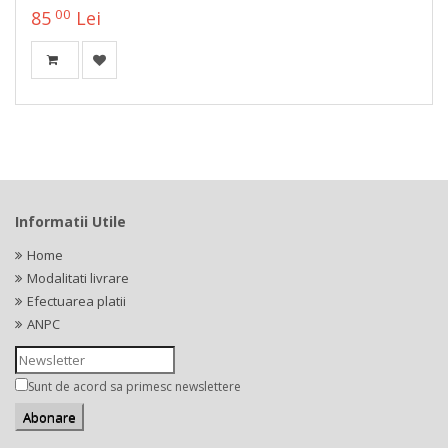
00
85
Lei
Informatii Utile
Home
Modalitati livrare
Efectuarea platii
ANPC
Sunt de acord sa primesc newslettere