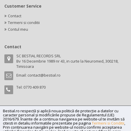
Customer Service
Contact
Termeni si conditii
Contul meu
Contact
SC BESTIAL RECORDS SRL
Bv 16 Decembrie 1989 nr 43, in curte la Neuromed, 300218,
Timisoara
Email:
contact@bestial.ro
Tel:
0770 409 870
Bestial.ro respectă și aplică noua politică de protecție a datelor cu
Copyright (C) 2026
bestial.ro -
All rights reserved.
caracter personal și modificările propuse de Regulamentul (UE)
SC BESTIAL RECORDS SRL, Nr. R.C.: J35/345/2005, C.U.I.: RO17197870,
2016/679. Înainte de a continua navigarea pe website-ul te invităm să
citesti in detaliu informatiile prezentate pe pagina
Termeni si Conditii
,
Adresa: Bv 16 Decembrie 1989 nr 43, in curte la Neuromed, 300218,
Prin continuarea navigării pe website-ul nostru confirmi acceptarea
Timisoara