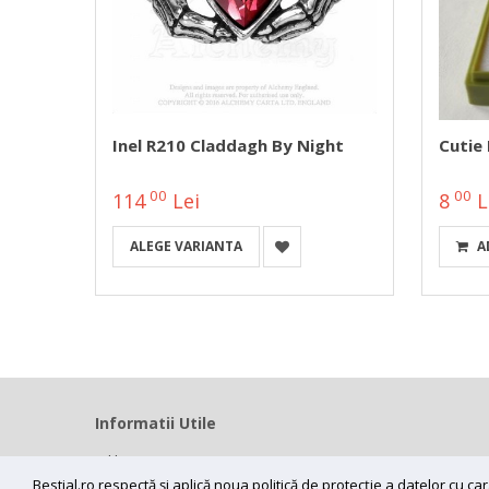
Inel R210 Claddagh By Night
Cutie 
00
00
114
Lei
8
L
ALEGE VARIANTA
A
Informatii Utile
Home
Modalitati livrare
Bestial.ro respectă și aplică noua politică de protecție a datelor cu 