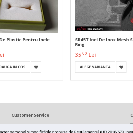
De Plastic Pentru Inele
SR457 Inel De Inox Mesh S
Ring
00
ei
35
Lei
DAUGA IN COS
ALEGE VARIANTA
Customer Service
C
Contact
Termeni si conditii
caracter personal și modificările propuse de Regulamentul (UE) 2016/679. În