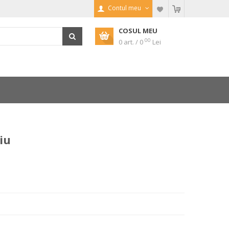
Contul meu
COSUL MEU
00
0 art. / 0
Lei
iu