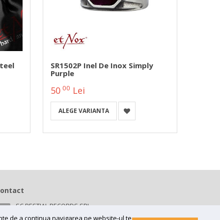
teel
SR1502P Inel De Inox Simply
Inel A
Purple
00
00
50
Lei
90
ALEGE VARIANTA
DETA
ontact
SC BESTIAL RECORDS SRL
Bv 16 Decembrie 1989 nr 43, in curte la Neuromed,
ainte de a continua navigarea pe website-ul te