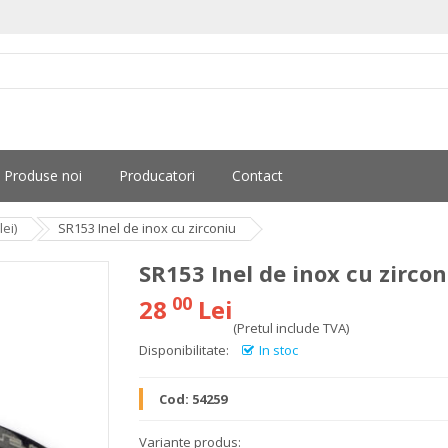
Produse noi
Producatori
Contact
ei)
SR153 Inel de inox cu zirconiu
SR153 Inel de inox cu zircon
00
28
Lei
(Pretul include TVA)
Disponibilitate:
In stoc
Cod:
54259
Variante produs: