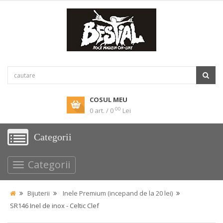
COSUL MEU
00
0 art. / 0
Lei
Categorii
Categorii
Bijuterii
Inele Premium (incepand de la 20 lei)
SR146 Inel de inox - Celtic Clef