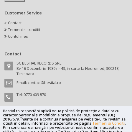
Customer Service
Contact
Termeni si conditii
Contul meu
Contact
SC BESTIAL RECORDS SRL
Bv 16 Decembrie 1989 nr 43, in curte la Neuromed, 300218,
Timisoara
Email:
contact@bestial.ro
Tel:
0770 409 870
Bestial.ro respectă și aplică noua politică de protecție a datelor cu
caracter personal și modificările propuse de Regulamentul (UE)
Copyright (C) 2026
bestial.ro -
All rights reserved.
2016/679. Înainte de a continua navigarea pe website-ul te invităm să
citesti in detaliu informatiile prezentate pe pagina
Termeni si Conditii
,
SC BESTIAL RECORDS SRL, Nr. R.C.: J35/345/2005, C.U.I.: RO17197870,
Prin continuarea navigării pe website-ul nostru confirmi acceptarea
utilizării fişierelor de tip cookie, însă nu uita că poți modifica în orice
Adresa: Bv 16 Decembrie 1989 nr 43, in curte la Neuromed, 300218,