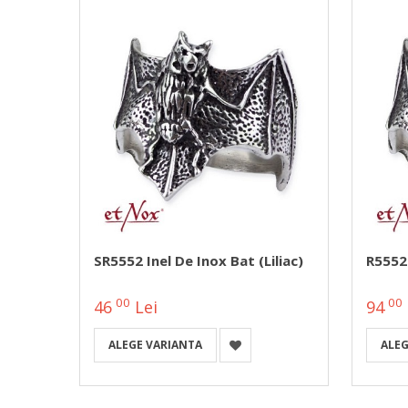
ga
SR5552 Inel De Inox Bat (Liliac)
R5552 
00
00
46
Lei
94
ALEGE VARIANTA
ALEG