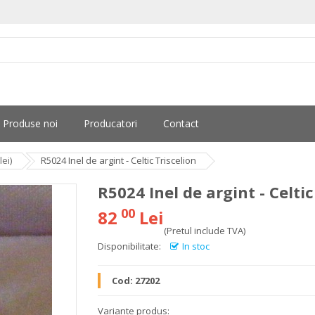
Produse noi
Producatori
Contact
ei)
R5024 Inel de argint - Celtic Triscelion
R5024 Inel de argint - Celtic
00
82
Lei
(Pretul include TVA)
Disponibilitate:
In stoc
Cod:
27202
Variante produs: