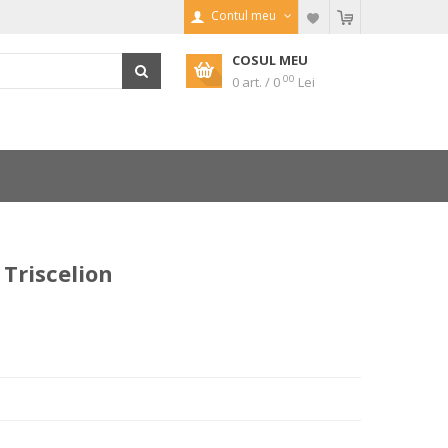
Contul meu
COSUL MEU
00
0 art. / 0
Lei
 Triscelion