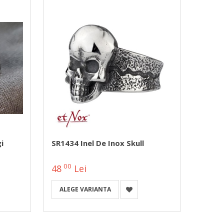
i
SR1434 Inel De Inox Skull
Inel R
Rose
00
0
48
Lei
103
ALEGE VARIANTA
ALEG