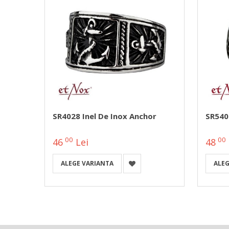
ga
SR4028 Inel De Inox Anchor
SR5402
00
00
46
Lei
48
ALEGE VARIANTA
ALEG