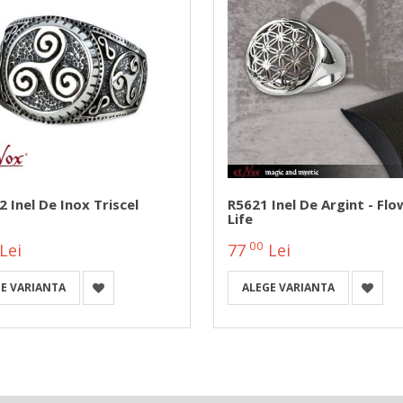
 Inel De Inox Triscel
R5621 Inel De Argint - Flo
Life
00
Lei
77
Lei
E VARIANTA
ALEGE VARIANTA