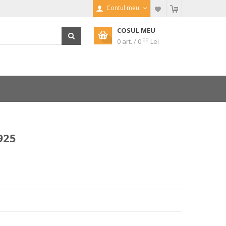
Contul meu
COSUL MEU
00
0 art. / 0
Lei
925