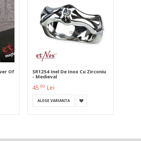
wer Of
SR1254 Inel De Inox Cu Zirconiu
SR1500
- Medieval
Beaut
00
00
45
Lei
63
ALEGE VARIANTA
ALEG