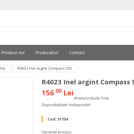
Produse noi
Producatori
Contact
ei)
R4023 Inel argint Compass 925
R4023 Inel argint Compass 
00
156
Lei
(Pretul include TVA)
Disponibilitate:
Indisponibil
Cod:
51734
Variante produs: