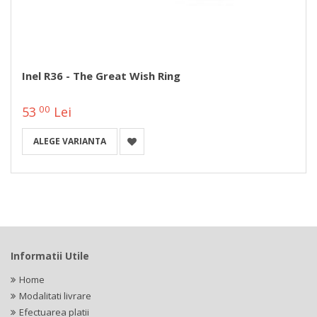
Inel R36 - The Great Wish Ring
00
53
Lei
ALEGE VARIANTA
Informatii Utile
Home
Modalitati livrare
Efectuarea platii