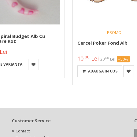
PROMO
Spiral Budget Alb Cu
are Roz
Cercei Poker Fond Alb
Lei
00
10
Lei
00
20
Lei
- 50%
E VARIANTA
ADAUGA IN COS
Customer Service
C
Contact