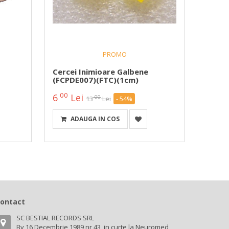
PROMO
Cercei Inimioare Galbene
Cercei
(FCPDE007)(FTC)(1cm)
00
00
6
Lei
10
00
13
Lei
- 54%
ADAUGA IN COS
A
ontact
SC BESTIAL RECORDS SRL
Bv 16 Decembrie 1989 nr 43, in curte la Neuromed,