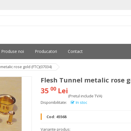
Produse noi
Producatori
Contact
metalic rose gold (FTC)(07034)
Flesh Tunnel metalic rose g
00
35
Lei
(Pretul include TVA)
Disponibilitate:
In stoc
Cod:
45568
Variante produs: