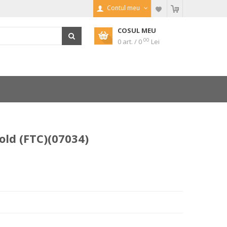
Contul meu
COSUL MEU
00
0 art. / 0
Lei
old (FTC)(07034)