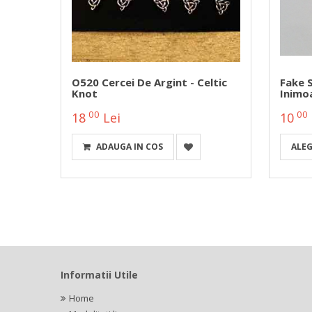
O520 Cercei De Argint - Celtic
Fake 
Knot
Inimo
00
00
18
Lei
10
ADAUGA IN COS
ALEG
Informatii Utile
Home