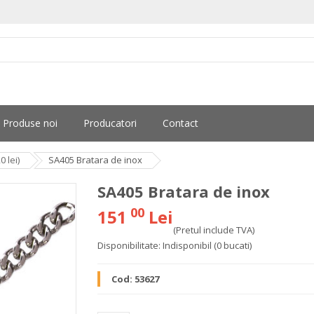
Produse noi
Producatori
Contact
 lei)
SA405 Bratara de inox
SA405 Bratara de inox
00
151
Lei
(Pretul include TVA)
Disponibilitate:
Indisponibil
(0 bucati)
Cod:
53627