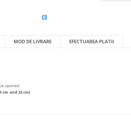
MOD DE LIVRARE
EFECTUAREA PLATII
n be opened.
0 cm and
22 cm)