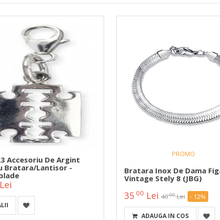
PROMO
3 Accesoriu De Argint
u Bratara/lantisor -
Bratara Inox De Dama Fig
blade
Vintage Stely 8 (JBG)
Lei
00
35
Lei
00
40
Lei
- 12%
LII
ADAUGA IN COS