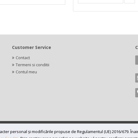
Customer Service
C
Contact
Termeni si conditii
Contul meu
caracter personal și modificările propuse de Regulamentul (UE) 2016/679. În
7197870, Adresa: Bv 16 Decembrie 1989 nr 43, in curte la Neuromed,