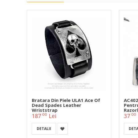
 Inox
Bratara Din Piele ULA1 Ace Of
AC402
Dead Spades Leather
Pentr
Wriststrap
Razor
00
00
187
Lei
37
DETALII
DETA