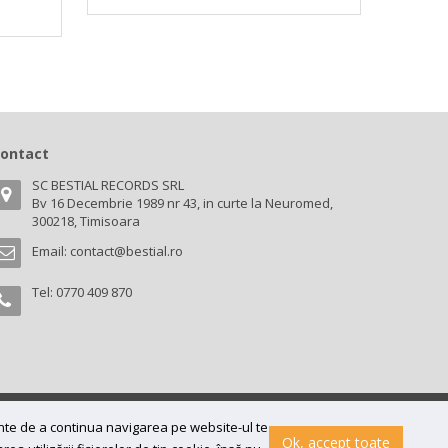
ontact
SC BESTIAL RECORDS SRL
Bv 16 Decembrie 1989 nr 43, in curte la Neuromed,
300218, Timisoara
Email:
contact@bestial.ro
Tel:
0770 409 870
ainte de a continua navigarea pe website-ul te
Ok, accept toate