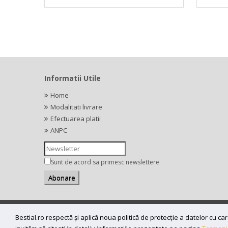
Informatii Utile
Home
Modalitati livrare
Efectuarea platii
ANPC
Sunt de acord sa primesc newslettere
Copyright (C) 2026
bestial.ro -
All rights reserved.
Bestial.ro respectă și aplică noua politică de protecție a datelor cu 
SC BESTIAL RECORDS SRL, Nr. R.C.: J35/345/2005, C.U.I.: RO1