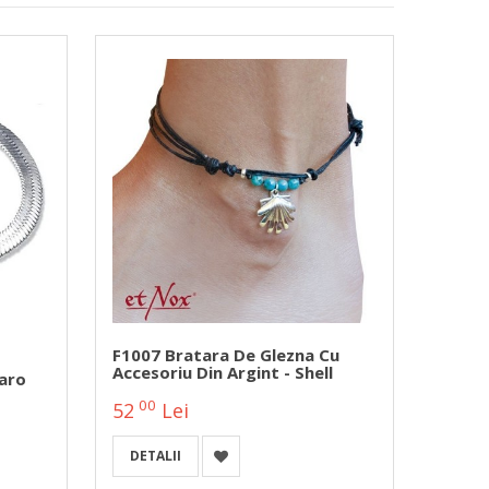
F1007 Bratara De Glezna Cu
SA561
Accesoriu Din Argint - Shell
- Dot
aro
00
00
52
Lei
56
DETALII
DETA