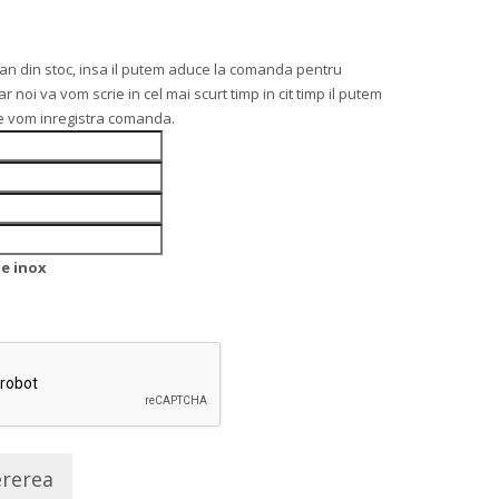
n din stoc, insa il putem aduce la comanda pentru
noi va vom scrie in cel mai scurt timp in cit timp il putem
re vom inregistra comanda.
de inox
ererea