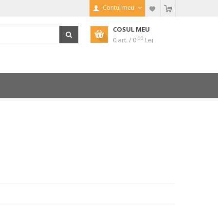
Contul meu
COSUL MEU
00
0 art. / 0
Lei