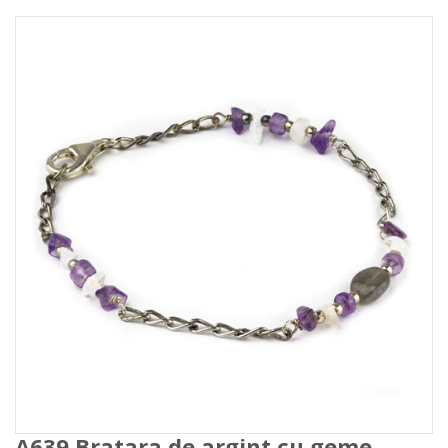
A639 Bratara de argint cu geme