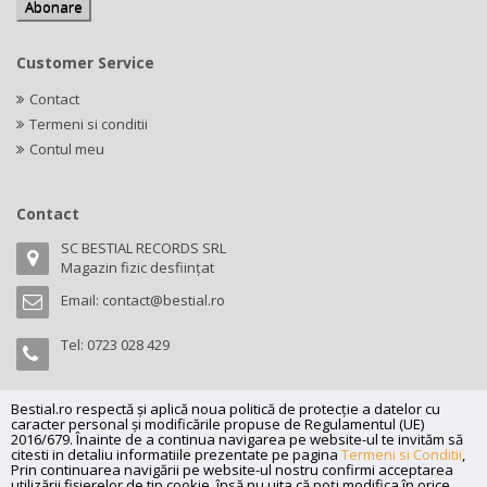
Customer Service
Contact
Termeni si conditii
Contul meu
Contact
SC BESTIAL RECORDS SRL
Magazin fizic desființat
Email:
contact@bestial.ro
Tel:
0723 028 429
Bestial.ro respectă și aplică noua politică de protecție a datelor cu
caracter personal și modificările propuse de Regulamentul (UE)
Copyright (C) 2026
bestial.ro -
All rights reserved.
2016/679. Înainte de a continua navigarea pe website-ul te invităm să
citesti in detaliu informatiile prezentate pe pagina
Termeni si Conditii
,
SC BESTIAL RECORDS SRL, Nr. R.C.: J35/345/2005, C.U.I.: RO17197870,
Prin continuarea navigării pe website-ul nostru confirmi acceptarea
Adresa: Magazin fizic desființat
utilizării fişierelor de tip cookie, însă nu uita că poți modifica în orice