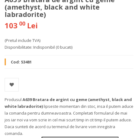
(amethyst, black and white
labradorite)
00
103
Lei
(Pretul include TVA)
Disponibilitate:
Indisponibil
(0 bucati)
Cod:
53481
Produsul
A639 Bratara de argint cu geme (amethyst, black and
white labradorite)
lipseste momentan din stoc, insa il putem aduce
la comanda pentru dumneavoastra. Completati formularul de mai
jos iar noi va vom scrie in cel mai scurt timp in cit timp il putem aduce.
Daca sunteti de acord cu termenul de livrare vom inregistra
comanda.