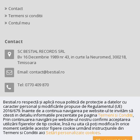
Contact
Termeni si conditii
Contul meu
Contact
SC BESTIAL RECORDS SRL
Bv 16 Decembrie 1989 nr 43, in curte la Neuromed, 300218,
Timisoara
Email:
contact@bestial.ro
Tel:
0770 409 870
Bestial.ro respectă și aplică noua politică de protecție a datelor cu
caracter personal și modificările propuse de Regulamentul (UE)
Copyright (C) 2026
bestial.ro -
All rights reserved.
2016/679. Înainte de a continua navigarea pe website-ul te invităm să
citesti in detaliu informatiile prezentate pe pagina
Termeni si Conditii
,
SC BESTIAL RECORDS SRL, Nr. R.C.: J35/345/2005, C.U.I.: RO17197870,
Prin continuarea navigării pe website-ul nostru confirmi acceptarea
utilizării fişierelor de tip cookie, însă nu uita că poți modifica în orice
Adresa: Bv 16 Decembrie 1989 nr 43, in curte la Neuromed, 300218,
moment setările acestor fişiere cookie urmând instrucțiunile din
Timisoara
Termeni si Conditii aici
Setări personalizate cookies
.
Powered by
Net Interaction
.