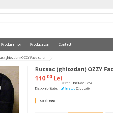
Produse noi
Producatori
Contact
ac (ghiozdan) OZZY Face color
Rucsac (ghiozdan) OZZY Fac
00
110
Lei
(Pretul include TVA)
Disponibilitate:
In stoc
(2 bucati)
Cod:
5091