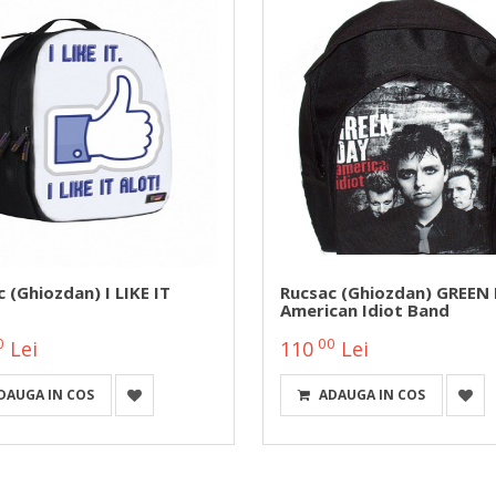
 (ghiozdan) I LIKE IT
Rucsac (ghiozdan) GREEN
American Idiot Band
0
00
Lei
110
Lei
DAUGA IN COS
ADAUGA IN COS