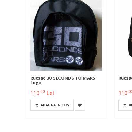
 DAY
Rucsac 30 SECONDS TO MARS
Rucsac
Logo
00
0
110
Lei
110
ADAUGA IN COS
A