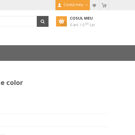
Contul meu
COSUL MEU
00
0 art. / 0
Lei
e color