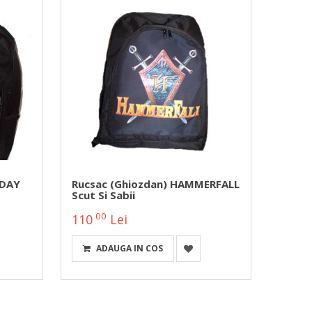
 DAY
Rucsac (ghiozdan) HAMMERFALL
Rucsa
Scut Si Sabii
00
0
110
Lei
110
ADAUGA IN COS
A