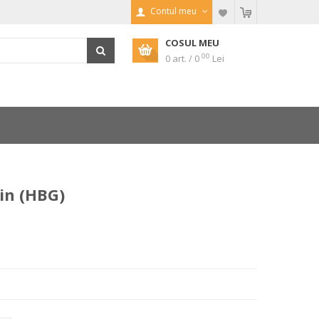
Contul meu
COSUL MEU
00
0 art. / 0
Lei
in (HBG)