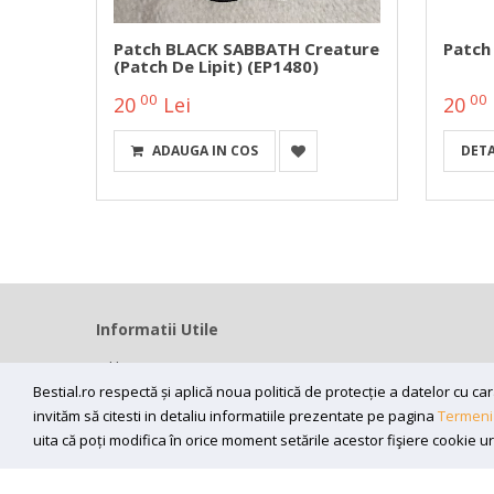
Patch BLACK SABBATH Creature
Patch 
(patch De Lipit) (EP1480)
00
00
20
Lei
20
ADAUGA IN COS
DETA
Informatii Utile
Home
Modalitati livrare
Bestial.ro respectă și aplică noua politică de protecție a datelor cu 
invităm să citesti in detaliu informatiile prezentate pe pagina
Termeni 
Efectuarea platii
uita că poți modifica în orice moment setările acestor fişiere cookie u
ANPC