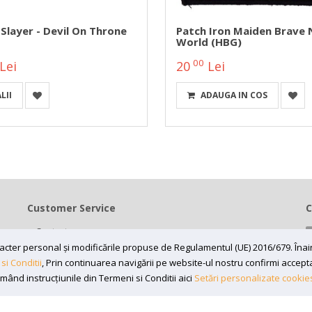
Slayer - Devil On Throne
Patch Iron Maiden Brave
World (HBG)
00
Lei
20
Lei
LII
ADAUGA IN COS
Customer Service
C
Contact
Termeni si conditii
caracter personal și modificările propuse de Regulamentul (UE) 2016/679. În
si Conditii
, Prin continuarea navigării pe website-ul nostru confirmi acceptare
Contul meu
rmând instrucțiunile din Termeni si Conditii aici
Setări personalizate cookie