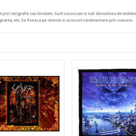
mate prin serigrafie sau brodate. Sunt cunoscute si sub denumirea de embleme 
 geanta, etc. Se fixeaza pe obiecte si accesorii vestimentare prin coasere.