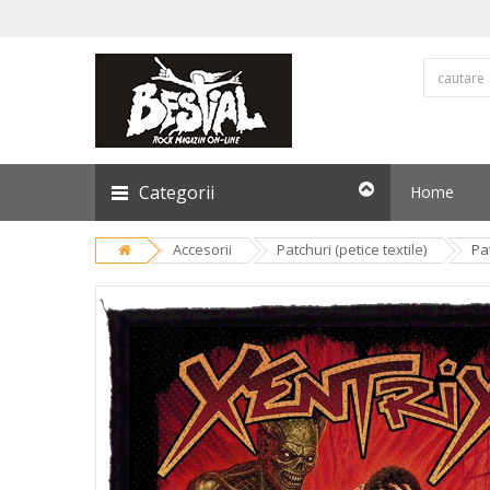
Categorii
Home
Accesorii
Patchuri (petice textile)
Pa