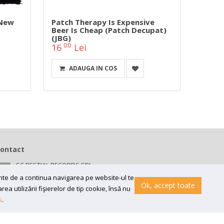
 New
Patch Therapy Is Expensive
Patch
Beer Is Cheap (patch Decupat)
Albast
(JBG)
00
00
16
Lei
20
ADAUGA IN COS
A
ontact
SC BESTIAL RECORDS SRL
Bv 16 Decembrie 1989 nr 43, in curte la Neuromed,
ainte de a continua navigarea pe website-ul te
300218, Timisoara
Ok, accept toate
a utilizării fişierelor de tip cookie, însă nu
Email:
contact@bestial.ro
s
.
Tel:
0770 409 870