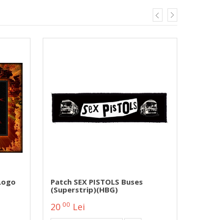
 Logo
Patch SEX PISTOLS Buses
Patch
(superstrip)(HBG)
00
00
20
Lei
20