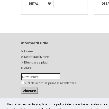
DETALII
DETA
Informatii Utile
Home
Modalitati livrare
Efectuarea platii
ANPC
Sunt de acord sa primesc newslettere
Bestial.ro respectă și aplică noua politică de protecție a datelor cu 
Copyright (C) 2026
bestial.ro -
All rights reserved.