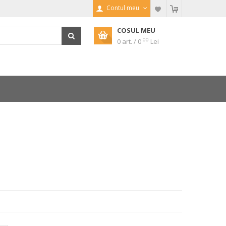
Contul meu
COSUL MEU
00
0 art. / 0
Lei