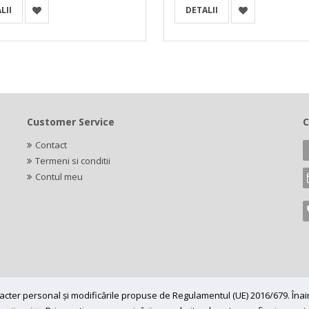
LII
DETALII
Customer Service
C
Contact
Termeni si conditii
Contul meu
caracter personal și modificările propuse de Regulamentul (UE) 2016/679. În