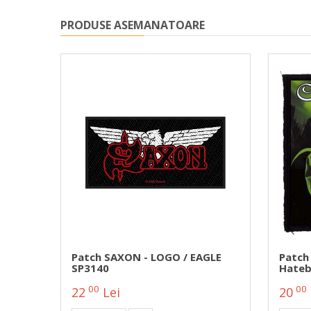
PRODUSE ASEMANATOARE
F
Patch SAXON - LOGO / EAGLE
Patch
TNING
SP3140
Hateb
00
00
22
Lei
20