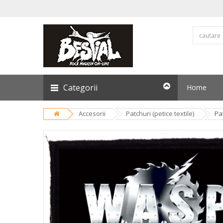
Categorii
Home
Accesorii
Patchuri (petice textile)
Pa