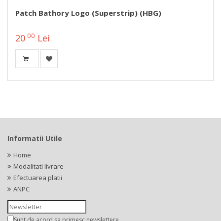
Patch Bathory Logo (superstrip) (HBG)
00
20
Lei
Informatii Utile
Home
Modalitati livrare
Efectuarea platii
ANPC
Sunt de acord sa primesc newslettere