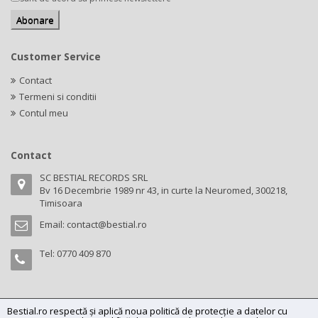
Customer Service
Contact
Termeni si conditii
Contul meu
Contact
SC BESTIAL RECORDS SRL
Bv 16 Decembrie 1989 nr 43, in curte la Neuromed, 300218,
Timisoara
Email:
contact@bestial.ro
Tel:
0770 409 870
Bestial.ro respectă și aplică noua politică de protecție a datelor cu
Copyright (C) 2026
bestial.ro -
All rights reserved.