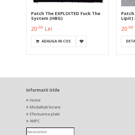
(HBG)
Patch The EXPLOITED Fuck The
Patch
System (HBG)
Lipit)
00
00
20
Lei
20
ADAUGA IN COS
DETA
Informatii Utile
Home
Modalitati livrare
Efectuarea platii
ANPC