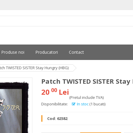
Produse noi
Producatori
Contact
tch TWISTED SISTER Stay Hungry (HBG)
Patch TWISTED SISTER Stay
00
20
Lei
(Pretul include TVA)
Disponibilitate:
In stoc
(1 bucati)
Cod:
62582