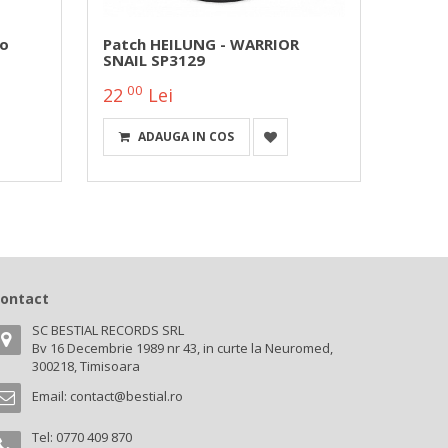
o
Patch HEILUNG - WARRIOR
Patch
SNAIL SP3129
You Ll
00
00
22
Lei
20
ADAUGA IN COS
A
ontact
SC BESTIAL RECORDS SRL
Bv 16 Decembrie 1989 nr 43, in curte la Neuromed,
300218, Timisoara
Email:
contact@bestial.ro
Tel:
0770 409 870