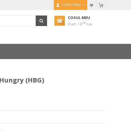
Contul meu
COSUL MEU
00
0 art. / 0
Lei
 Hungry (HBG)