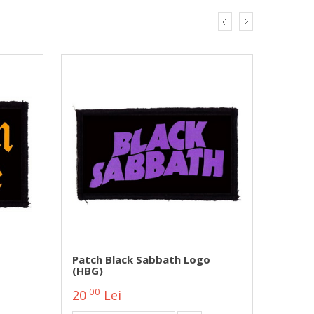
Patch Black Sabbath Logo
Patch
(HBG)
(HBG)
00
00
20
Lei
20