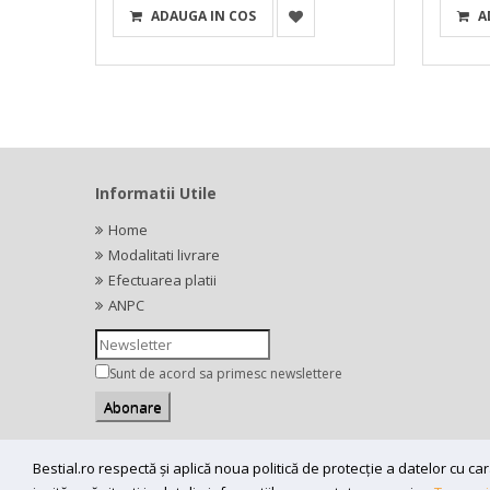
ADAUGA IN COS
A
Informatii Utile
Home
Modalitati livrare
Efectuarea platii
ANPC
Sunt de acord sa primesc newslettere
Bestial.ro respectă și aplică noua politică de protecție a datelor cu 
Copyright (C) 2026
bestial.ro -
All rights reserved.