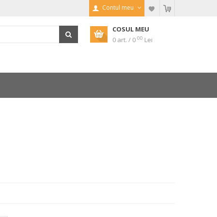
Contul meu
COSUL MEU
00
0 art. / 0
Lei