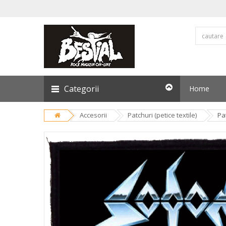
Categorii
Home
Accesorii
Patchuri (petice textile)
Pa