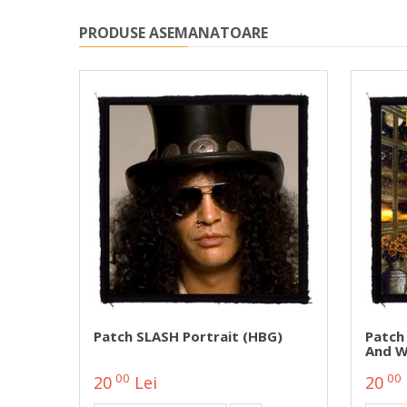
PRODUSE ASEMANATOARE
Patch SLASH Portrait (HBG)
Patch
And W
00
00
20
Lei
20