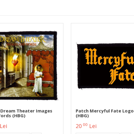
 Dream Theater Images
Patch Mercyful Fate Logo
ords (HBG)
(HBG)
00
Lei
20
Lei