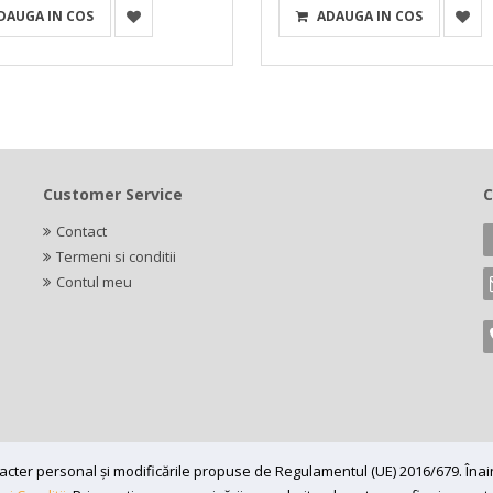
DAUGA IN COS
ADAUGA IN COS
Customer Service
C
Contact
Termeni si conditii
Contul meu
caracter personal și modificările propuse de Regulamentul (UE) 2016/679. În