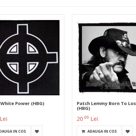
 White Power (HBG)
Patch Lemmy Born To Los
(HBG)
00
Lei
20
Lei
DAUGA IN COS
ADAUGA IN COS