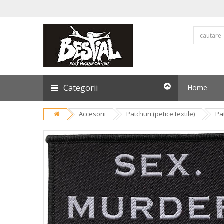
Categorii
Home
Accesorii
Patchuri (petice textile)
Pa