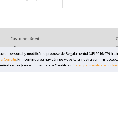
Customer Service
C
Contact
Termeni si conditii
caracter personal și modificările propuse de Regulamentul (UE) 2016/679. În
si Conditii
, Prin continuarea navigării pe website-ul nostru confirmi acceptare
Contul meu
rmând instrucțiunile din Termeni si Conditii aici
Setări personalizate cookie
7197870, Adresa: Bv 16 Decembrie 1989 nr 43, in curte la Neuromed,