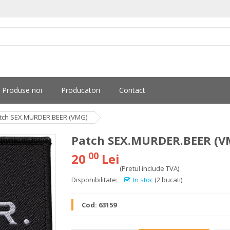
Produse noi
Producatori
Contact
tch SEX.MURDER.BEER (VMG)
Patch SEX.MURDER.BEER (V
00
20
Lei
(Pretul include TVA)
Disponibilitate:
In stoc
(2 bucati)
Cod:
63159