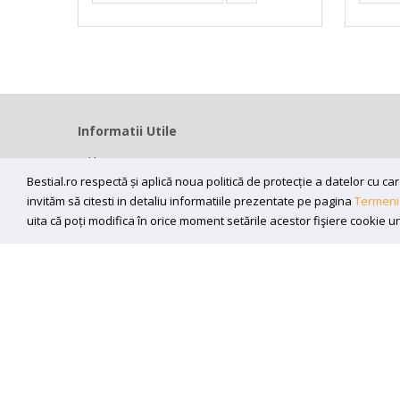
Informatii Utile
Home
Modalitati livrare
Bestial.ro respectă și aplică noua politică de protecție a datelor cu 
invităm să citesti in detaliu informatiile prezentate pe pagina
Termeni 
Efectuarea platii
uita că poți modifica în orice moment setările acestor fişiere cookie u
ANPC
Sunt de acord sa primesc newslettere
Copyright (C) 2026
bestial.ro -
All rights reserved.
SC BESTIAL RECORDS SRL, Nr. R.C.: J35/345/2005, C.U.I.: RO1