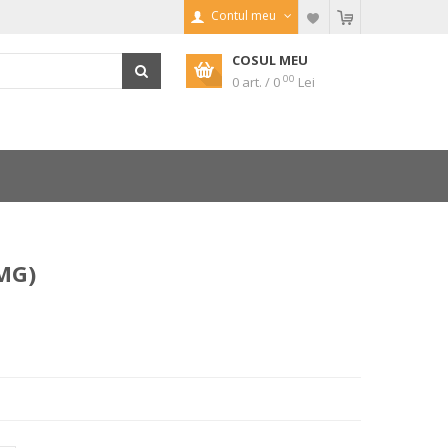
Contul meu
COSUL MEU
00
0 art. / 0
Lei
MG)