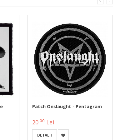
e
Patch Onslaught - Pentagram
Patch
Norwa
00
00
20
Lei
20
DETALII
A