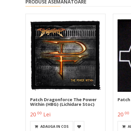
PRODUSE ASEMANATOARE
rd
Patch Dragonforce The Power
Patch
Within (HBG) (lichidare Stoc)
00
00
20
Lei
20
ADAUGA IN COS
A