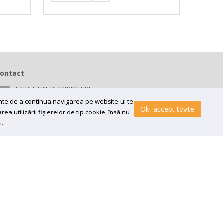
ontact
SC BESTIAL RECORDS SRL
Bv 16 Decembrie 1989 nr 43, in curte la Neuromed,
ainte de a continua navigarea pe website-ul te
300218, Timisoara
Ok, accept toate
a utilizării fişierelor de tip cookie, însă nu
Email:
contact@bestial.ro
s
.
Tel:
0770 409 870