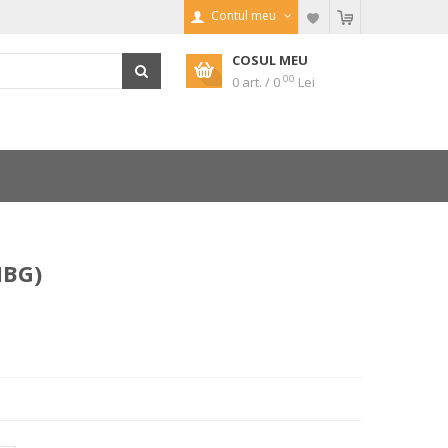
Contul meu
COSUL MEU
00
0 art. / 0
Lei
HBG)