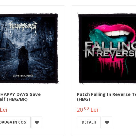
 HAPPY DAYS Save
Patch Falling In Reverse 
elf (HBG/BR)
(HBG)
00
Lei
20
Lei
DAUGA IN COS
DETALII