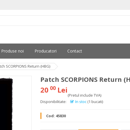
Produse noi
Producatori
Contact
tch SCORPIONS Return (HBG)
Patch SCORPIONS Return (
00
20
Lei
(Pretul include TVA)
Disponibilitate:
In stoc
(1 bucati)
Cod:
45830