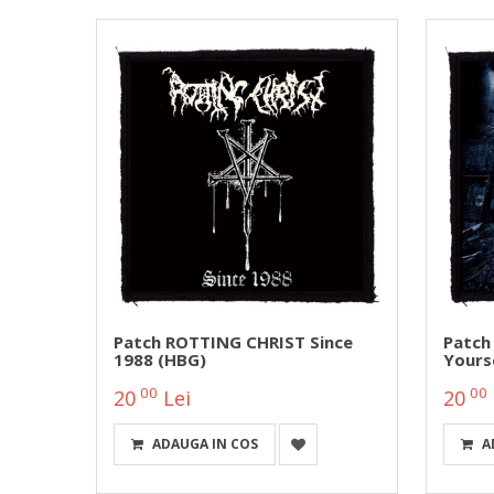
h Or
Patch ROTTING CHRIST Since
Patch
1988 (HBG)
Yours
00
00
20
Lei
20
ADAUGA IN COS
A