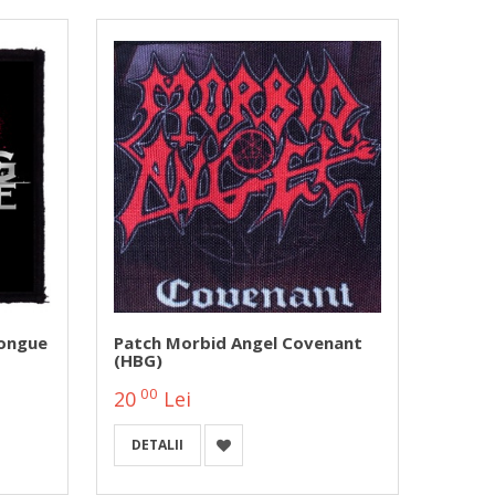
Tongue
Patch Morbid Angel Covenant
Patch
(HBG)
Fiend
00
00
20
Lei
20
DETALII
DETA