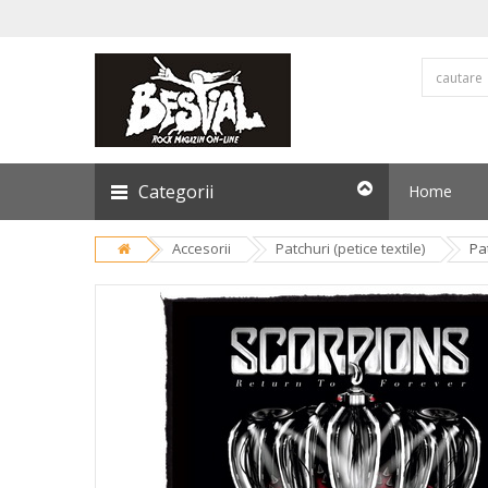
Categorii
Home
Accesorii
Patchuri (petice textile)
Pa