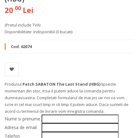
00
20
Lei
(Pretul include TVA)
Disponibilitate:
Indisponibil
(0 bucati)
Cod:
62074
Produsul
Patch SABATON The Last Stand (HBG)
lipseste
momentan din stoc, insa il putem aduce la comanda pentru
dumneavoastra. Completati formularul de mai jos iar noi va vom
scrie in cel mai scurt timp in cit timp il putem aduce. Daca sunteti de
acord cu termenul de livrare vom inregistra comanda.
Nume si prenume
Adresa de email
Telefon