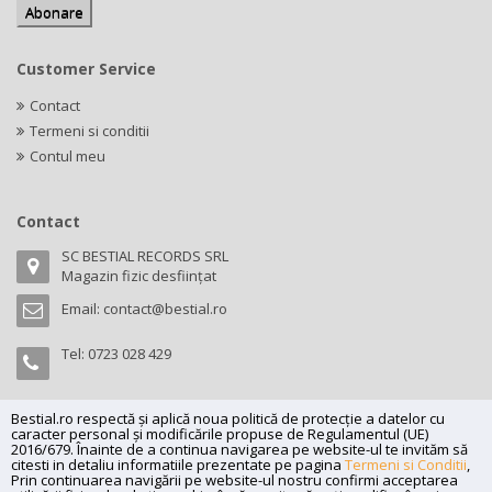
Customer Service
Contact
Termeni si conditii
Contul meu
Contact
SC BESTIAL RECORDS SRL
Magazin fizic desființat
Email:
contact@bestial.ro
Tel:
0723 028 429
Bestial.ro respectă și aplică noua politică de protecție a datelor cu
caracter personal și modificările propuse de Regulamentul (UE)
Copyright (C) 2026
bestial.ro -
All rights reserved.
2016/679. Înainte de a continua navigarea pe website-ul te invităm să
citesti in detaliu informatiile prezentate pe pagina
Termeni si Conditii
,
SC BESTIAL RECORDS SRL, Nr. R.C.: J35/345/2005, C.U.I.: RO17197870,
Prin continuarea navigării pe website-ul nostru confirmi acceptarea
Adresa: Magazin fizic desființat